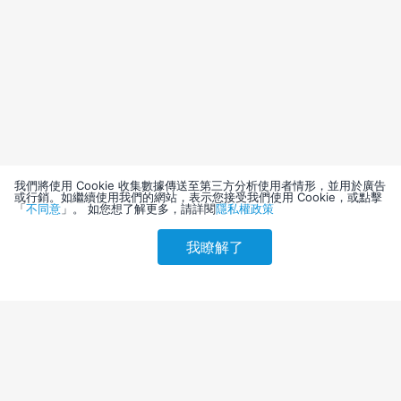
我們將使用 Cookie 收集數據傳送至第三方分析使用者情形，並用於廣告
或行銷。如繼續使用我們的網站，表示您接受我們使用 Cookie，或點擊
「
不同意
」。 如您想了解更多，請詳閱
隱私權政策
我瞭解了
請選擇其他入住日