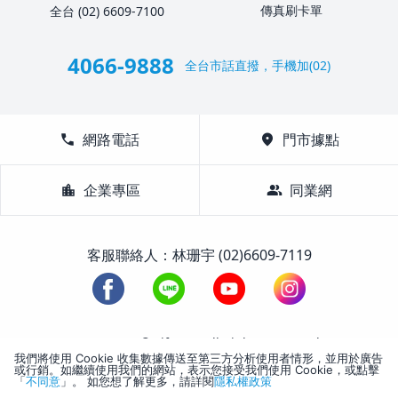
傳真刷卡單
全台 (02) 6609-7100
4066-9888
全台市話直撥，手機加(02)
call
網路電話
location_on
門市據點
location_city
企業專區
group
同業網
客服聯絡人：林珊宇 (02)6609-7119
1988-2026 © Lifetour All Rights Reserved.
我們將使用 Cookie 收集數據傳送至第三方分析使用者情形，並用於廣告
或行銷。如繼續使用我們的網站，表示您接受我們使用 Cookie，或點擊
「
不同意
」。 如您想了解更多，請詳閱
隱私權政策