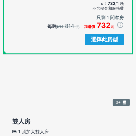
732
/1 晚
不含稅金和服務費
只剩 1 間客房
732
814
每晚
元
加購價
元
選擇此房型
3+
雙人房
1 張加大雙人床