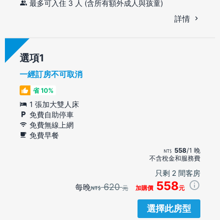
最多可入住 3 人 (含所有額外成人與孩童)
詳情
選項
一經訂房不可取消
省 10%
1 張加大雙人床
免費自助停車
免費無線上網
免費早餐
558
/1 晚
不含稅金和服務費
只剩 2 間客房
558
620
每晚
元
加購價
元
選擇此房型