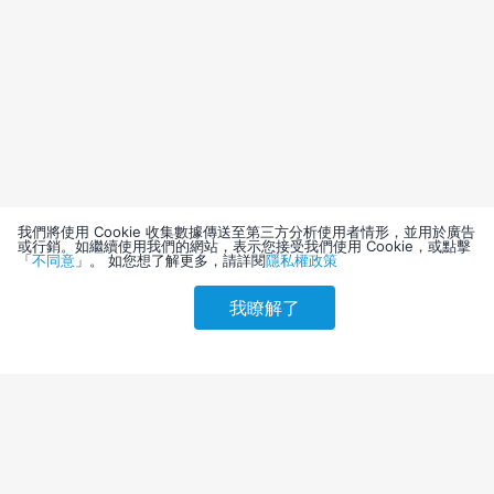
我們將使用 Cookie 收集數據傳送至第三方分析使用者情形，並用於廣告
或行銷。如繼續使用我們的網站，表示您接受我們使用 Cookie，或點擊
「
不同意
」。 如您想了解更多，請詳閱
隱私權政策
我瞭解了
請選擇其他入住日