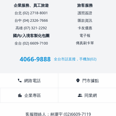
企業服務、員工旅遊
旅客服務
台北 (02) 2718-8001
護照簽證
台中 (04) 2326-7666
匯款資訊
高雄 (07) 321-2292
卡友優惠
國內/入境客製化包團
電子報
傳真刷卡單
全台 (02) 6609-7100
4066-9888
全台市話直撥，手機加(02)
call
網路電話
location_on
門市據點
location_city
企業專區
group
同業網
客服聯絡人：林珊宇 (02)6609-7119