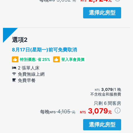
元
元
選擇此房型
選項
8月17日(星期一)前可免費取消
特別優惠: 省 25%
登入享會員價
2 張單人床
免費無線上網
免費早餐
3,079
/1 晚
不含稅金和服務費
只剩 6 間客房
3,079
4,105
每晚
元
元
選擇此房型