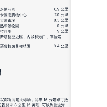
6.9 公里
洛博莊園
7.9 公里
卡圖恩購物中心
8.3 公里
大道市場
9 公里
熱帶動物園
9 公里
拉賭場
斯塔德歷史區，內城和港口，庫拉索
9.4 公里
羅費拉蘆薈種植園
紹
這裡，您就鄰近高爾夫球場，開車 15 分鐘即可抵
車 8 公里 (5 英哩) 可以到曼波海