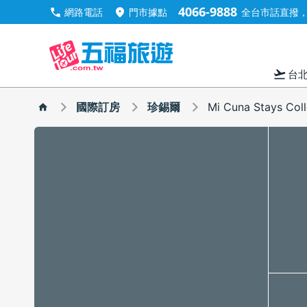
4066-9888
call
location_on
網路電話
門市據點
全台市話直撥，手
flight_takeoff
台
國際訂房
珍錫爾
Mi Cuna Stays Coll