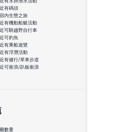
近有水肺潛水活動
近有碼頭
宿內生態之旅
近有機動船艇活動
近可騎越野自行車
近可釣魚
近有乘船遊覽
近有浮潛活動
近有健行/單車步道
近可衝浪/趴板衝浪
施
廳數量