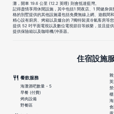
灘，開車 19.6 公里 (12.2 英哩) 則會抵達藍灣。
記得盡情享用休閒設施，其中包括1 間夜店、1 間健身俱
格的別墅提供的其他設施還包括免費無線上網、遊戲間
精心設有廚房、烤箱以及爐台的 7獨特裝潢冷氣客房等
提供 52 吋平面電視以及數位電視節目等娛樂，並且提
提供保險箱以及咖啡機/沖茶器。
住宿設施
雜
餐飲服務
英
海灘酒吧數量 - 5
禁
早餐 (付費)
櫃
烤肉設備
海
野餐區
會
露