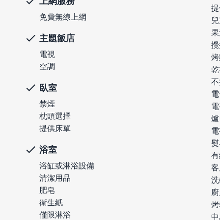
上網服務
提
免費無線上網
兒
果
主題飯店
攪
電視
烤
空調
乾
不
臥室
電
禁煙
電
枕頭選擇
爐
提供床單
電
熨
浴室
有
浴缸或淋浴設備
客
清潔用品
洗
肥皂
廚
衛生紙
烤
僅限淋浴
中