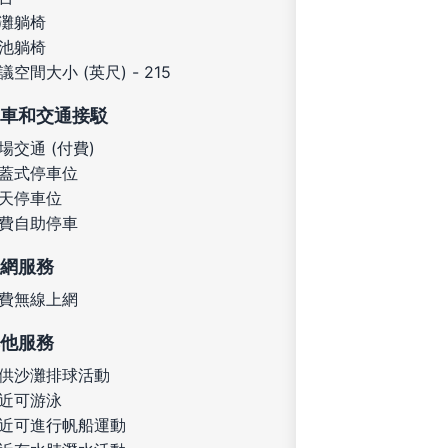
灘躺椅
池躺椅
議空間大小 (英尺) - 215
車和交通接駁
場交通 (付費)
蓋式停車位
天停車位
費自助停車
網服務
費無線上網
他服務
供沙灘排球活動
近可游泳
近可進行帆船運動