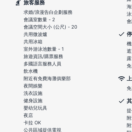
旅客服務
海
求婚/浪漫告白企劃服務
泳
會議室數量 - 2
會
會議空間大小 (公尺) - 20
停
共用微波爐
共用冰箱
機
室外游泳池數量 - 1
遮
旅遊資訊/購票服務
露
多國語言服務人員
免
飲水機
上
附近有免費海灘俱樂部
夜間娛樂
免
洗衣設施
健身設施
其
嬰幼兒玩具
提
夜店
附
卡拉 OK
附
公共區域提供電視