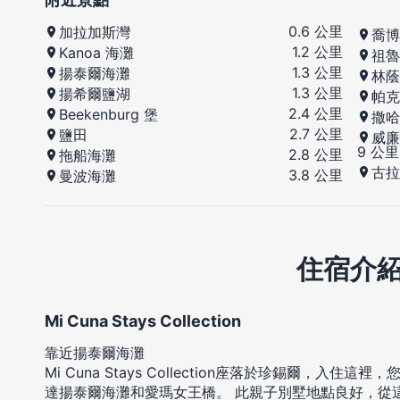
0.6 公里
加拉加斯灣
喬博
1.2 公里
Kanoa 海灘
祖魯
1.3 公里
揚泰爾海灘
林蔭
1.3 公里
揚希爾鹽湖
帕克
2.4 公里
Beekenburg 堡
撒哈
2.7 公里
鹽田
威廉
9 公里
2.8 公里
拖船海灘
古拉
3.8 公里
曼波海灘
住宿介
Mi Cuna Stays Collection
靠近揚泰爾海灘
Mi Cuna Stays Collection座落於珍錫爾，入住
達揚泰爾海灘和愛瑪女王橋。 此親子別墅地點良好，從這裡開