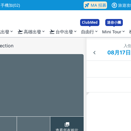
rocket_launch
機加(02)
MA 招募
旅遊攻
B
ClubMed
迷你小團
flight_takeoff
flight_takeoff
北出發
高雄出發
台中出發
自由行
Mini Tour
expand_more
expand_more
expand_more
expand_more
expand_more
ection
入
查看所有相片