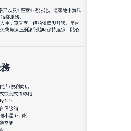
樂部以及1 座室外游泳池。這家地中海風
和婚宴服務。
您入住，享受家一般的溫馨與舒適。房內
供免費無線上網讓您隨時保持連線。貼心
服務
貨店/便利商店
式或美式撞球枱
煙住宿
台保險箱
灘小屋 (付費)
議空間
台