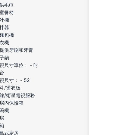
供毛巾
童餐椅
汁機
拌器
麵包機
衣機
提供牙刷和牙膏
子鍋
視尺寸單位： - 吋
台
視尺寸： - 52
斗/燙衣板
線/衛星電視服務
房內保險箱
碗機
房
箱
島式廚房