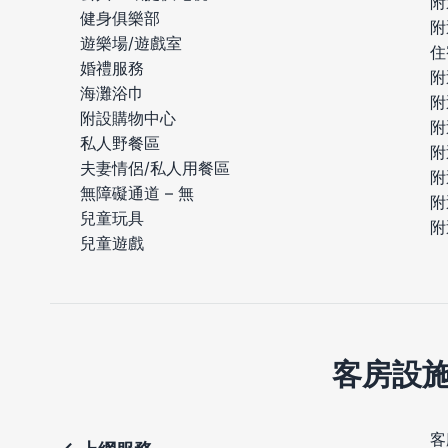
附
健身俱樂部
附
遊樂場/遊戲室
住
婚禮服務
附
海灘浴巾
附
附設購物中心
附
私人野餐區
附
夫妻情侶/私人用餐區
附
無障礙通道 – 無
附
兒童玩具
附
兒童遊戲
客房設
客