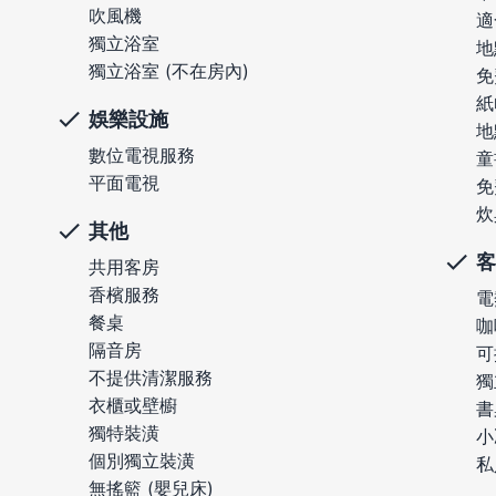
吹風機
適
獨立浴室
地
獨立浴室 (不在房內)
免
紙
娛樂設施
地
數位電視服務
童
平面電視
免
炊
其他
客
共用客房
香檳服務
電
餐桌
咖
隔音房
可
不提供清潔服務
獨
衣櫃或壁櫥
書
獨特裝潢
小
個別獨立裝潢
私
無搖籃 (嬰兒床)