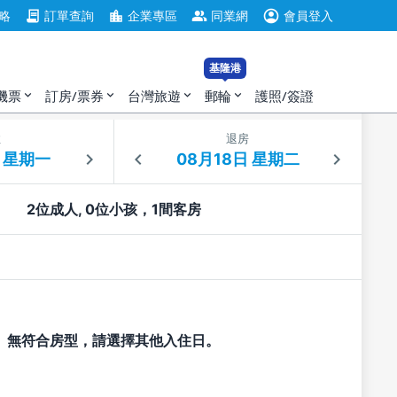
account_circle
contract
location_city
group
略
訂單查詢
企業專區
同業網
會員登入
基隆港
機票
訂房/票券
台灣旅遊
郵輪
護照/簽證
expand_more
expand_more
expand_more
expand_more
住
退房
2位成人, 0位小孩，1間客房
無符合房型，請選擇其他入住日。