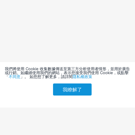
我們將使用 Cookie 收集數據傳送至第三方分析使用者情形，並用於廣告
或行銷。如繼續使用我們的網站，表示您接受我們使用 Cookie，或點擊
「
不同意
」。 如您想了解更多，請詳閱
隱私權政策
我瞭解了
請選擇其他入住日