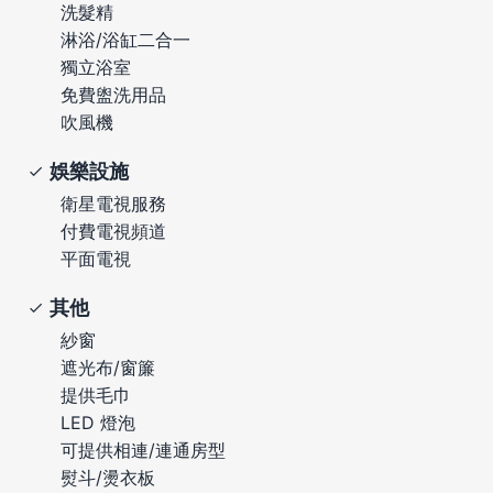
洗髮精
淋浴/浴缸二合一
獨立浴室
免費盥洗用品
吹風機
娛樂設施
衛星電視服務
付費電視頻道
平面電視
其他
紗窗
遮光布/窗簾
提供毛巾
LED 燈泡
可提供相連/連通房型
熨斗/燙衣板