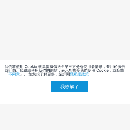
我們將使用 Cookie 收集數據傳送至第三方分析使用者情形，並用於廣告
或行銷。如繼續使用我們的網站，表示您接受我們使用 Cookie，或點擊
「
不同意
」。 如您想了解更多，請詳閱
隱私權政策
我瞭解了
請選擇其他入住日