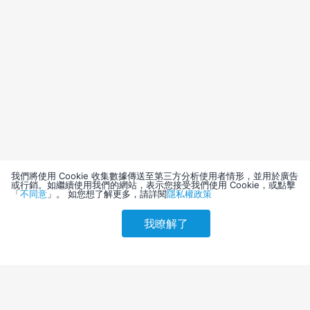
我們將使用 Cookie 收集數據傳送至第三方分析使用者情形，並用於廣告
或行銷。如繼續使用我們的網站，表示您接受我們使用 Cookie，或點擊
「
不同意
」。 如您想了解更多，請詳閱
隱私權政策
我瞭解了
請選擇其他入住日