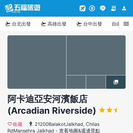
contract
person
rocket_launch
B
menu
flight_takeoff
flight_takeoff
flight_takeoff
台北出發
高雄出發
台中出發
自由行
阿卡迪亞安河濱飯店
(Arcadian Riverside)
21200BalakotJalkhad, Chilas
收藏
RdMansehra Jalkhad
-
查看地圖&週邊景點