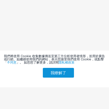
我們將使用 Cookie 收集數據傳送至第三方分析使用者情形，並用於廣告
或行銷。如繼續使用我們的網站，表示您接受我們使用 Cookie，或點擊
「
不同意
」。 如您想了解更多，請詳閱
隱私權政策
我瞭解了
請選擇其他入住日