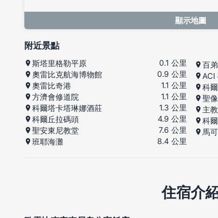
顯示地圖
附近景點
0.1 公里
斯塔里格勒平原
百弟
0.9 公里
奧雷比克航海博物館
AC
1.1 公里
奧雷比奇港
科爾
1.1 公里
方濟會修道院
聖像
1.3 公里
科爾塔卡塔琳娜酒莊
主教
4.9 公里
科爾丘拉碼頭
科爾
7.6 公里
聖安東尼教堂
馬可
8.4 公里
班耶海灘
住宿介