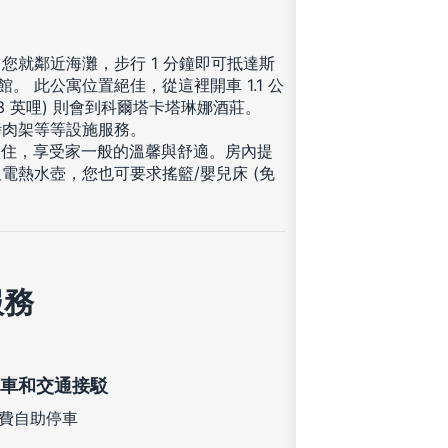
就鄰近海灘，步行 1 分鐘即可抵達斯
。 此公寓位置絕佳，從這裡開車 1.1 公
(1.3 英哩) 則會到科爾塔卡塔琳娜酒莊。
烤肉架等等設施服務。
入住，享受家一般的溫馨與舒適。房內提
熱水壺，您也可要求搖籃/嬰兒床 (免
服務
車和交通接駁
費自助停車