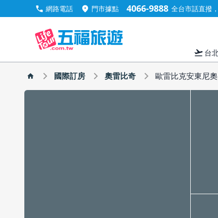
4066-9888
call
location_on
網路電話
門市據點
全台市話直撥，手
flight_takeoff
台
國際訂房
奧雷比奇
歐雷比克安東尼奧