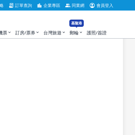
account_circle
contract
location_city
group
略
訂單查詢
企業專區
同業網
會員登入
無符合房型，請選擇其他入住日。
基隆港
機票
訂房/票券
台灣旅遊
郵輪
護照/簽證
expand_more
expand_more
expand_more
expand_more