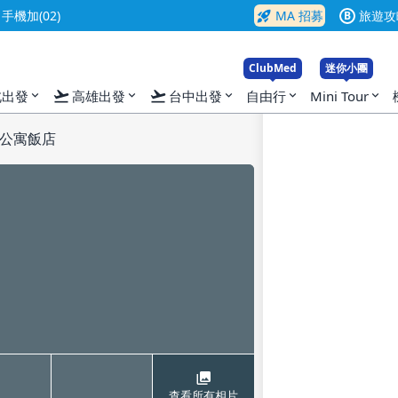
rocket_launch
機加(02)
MA 招募
旅遊攻
B
ClubMed
迷你小團
flight_takeoff
flight_takeoff
北出發
高雄出發
台中出發
自由行
Mini Tour
expand_more
expand_more
expand_more
expand_more
expand_more
公寓飯店
查看所有相片