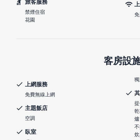
旅客服務
上
禁煙住宿
免
花園
客房設
獨
上網服務
其
免費無線上網
提
主題飯店
乾
空調
爐
不
臥室
炊