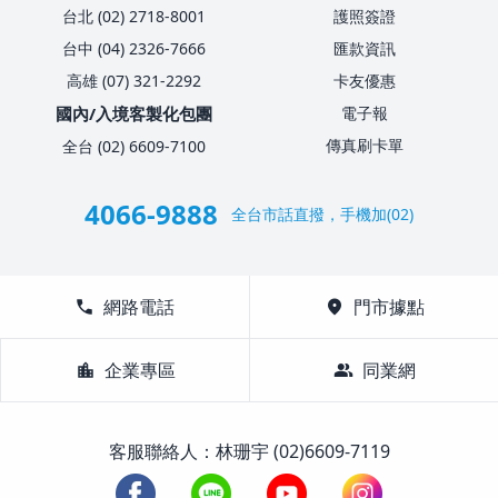
台北 (02) 2718-8001
護照簽證
台中 (04) 2326-7666
匯款資訊
高雄 (07) 321-2292
卡友優惠
國內/入境客製化包團
電子報
傳真刷卡單
全台 (02) 6609-7100
4066-9888
全台市話直撥，手機加(02)
call
網路電話
location_on
門市據點
location_city
企業專區
group
同業網
客服聯絡人：林珊宇 (02)6609-7119