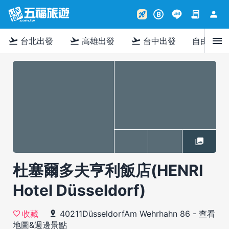
contract
person
rocket_launch
B
menu
flight_takeoff
flight_takeoff
flight_takeoff
台北出發
高雄出發
台中出發
自由行
杜塞爾多夫亨利飯店(HENRI
Hotel Düsseldorf)
40211DüsseldorfAm Wehrhahn 86
-
查看
收藏
地圖&週邊景點