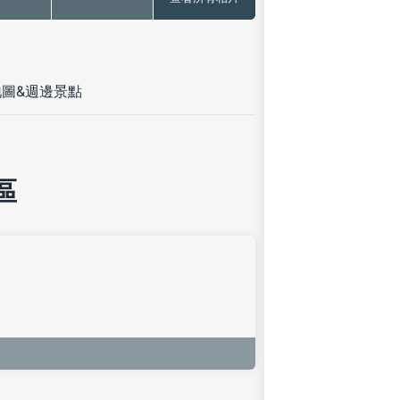
)
圖&週邊景點
區