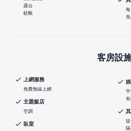
露台
每
蚊帳
免
客房設
上網服務
娛
免費無線上網
平
有
主題飯店
其
空調
提
臥室
隔