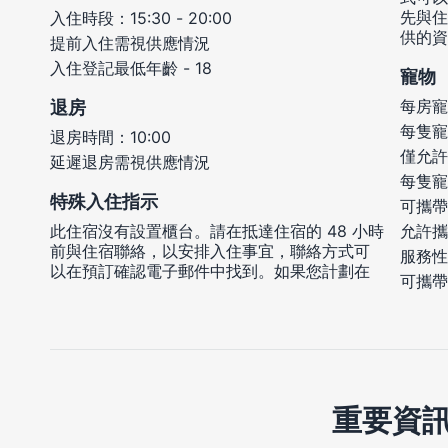
先與住
入住時段：15:30 - 20:00
供的資
提前入住需視供應情況
入住登記最低年齡 - 18
寵物
每房寵
退房
每隻寵
退房時間：10:00
僅允許
延遲退房需視供應情況
每隻寵
特殊入住指示
可攜帶
此住宿沒有設置櫃台。請在抵達住宿的 48 小時
允許攜
前與住宿聯絡，以安排入住事宜，聯絡方式可
服務性
以在預訂確認電子郵件中找到。如果您計劃在
可攜帶
重要資