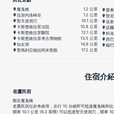
1.2 公里
魔鬼橋
愛奧
1.2 公里
拉加內洛峽谷
聖尼
10.1 公里
聖天使洞穴
皇家
10.8 公里
卡斯楚維拉里法院
諾爾
12.1 公里
卡斯楚維拉里醫院
科洛
13.5 公里
卡斯楚維拉里考古博物館
西巴
14.9 公里
仙女洞
錫巴
17.2 公里
聖瑪利亞德拉阿米聖殿
住宿介
老鷹民宿
鄰近魔鬼橋
老鷹民宿位於奇維塔，步行 15 分鐘即可抵達魔鬼橋和
開車 10.1 公里 (6.3 英哩) 可以抵達聖天使洞穴，開車 1