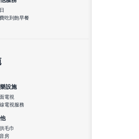
日
費吃到飽早餐
施
樂設施
面電視
線電視服務
他
供毛巾
音房