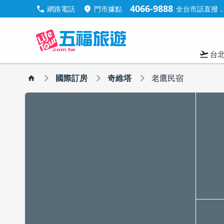
4066-9888
call
location_on
網路電話
門市據點
全台市話直撥，手
flight_takeoff
台
國際訂房
奇維塔
老鷹民宿