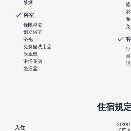
禁煙
爐
衣
浴室
免
僅限淋浴
免
獨立浴室
客
浴袍
免費盥洗用品
每
吹風機
書
淋浴花灑
陽
坐浴盆
住宿規
20:
入住
式可以