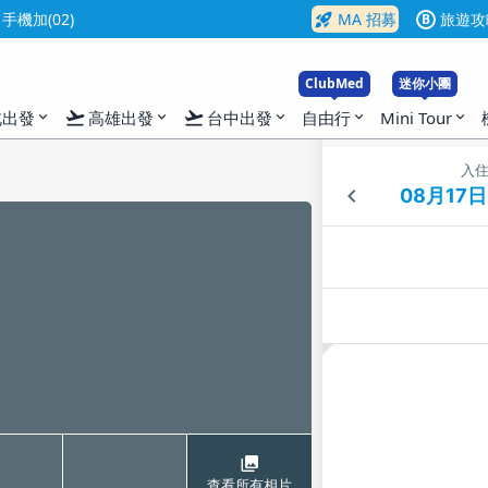
rocket_launch
機加(02)
MA 招募
旅遊攻
B
ClubMed
迷你小團
flight_takeoff
flight_takeoff
北出發
高雄出發
台中出發
自由行
Mini Tour
expand_more
expand_more
expand_more
expand_more
expand_more
入
查看所有相片