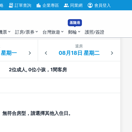
account_circle
contract
location_city
group
略
訂單查詢
企業專區
同業網
會員登入
基隆港
機票
訂房/票券
台灣旅遊
郵輪
護照/簽證
expand_more
expand_more
expand_more
expand_more
住
退房
2位成人, 0位小孩，1間客房
無符合房型，請選擇其他入住日。