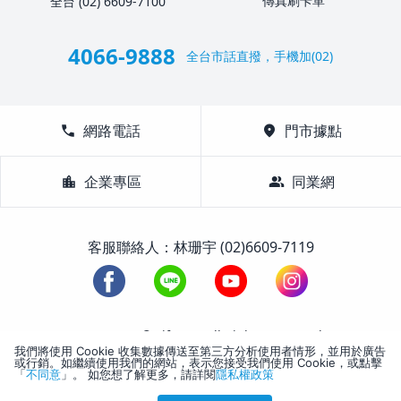
傳真刷卡單
全台 (02) 6609-7100
4066-9888
全台市話直撥，手機加(02)
call
網路電話
location_on
門市據點
location_city
企業專區
group
同業網
客服聯絡人：林珊宇 (02)6609-7119
1988-2026 © Lifetour All Rights Reserved.
我們將使用 Cookie 收集數據傳送至第三方分析使用者情形，並用於廣告
或行銷。如繼續使用我們的網站，表示您接受我們使用 Cookie，或點擊
「
不同意
」。 如您想了解更多，請詳閱
隱私權政策