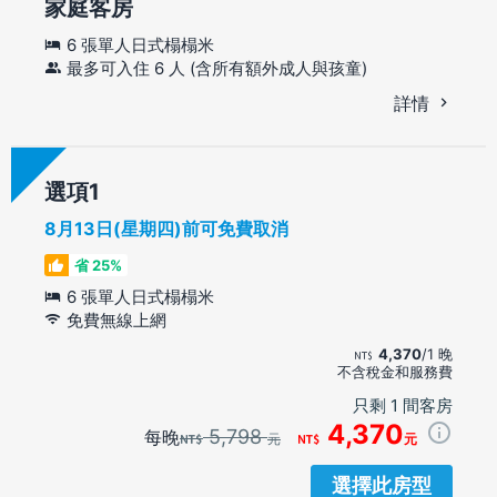
家庭客房
6 張單人日式榻榻米
最多可入住 6 人 (含所有額外成人與孩童)
詳情
選項
8月13日(星期四)前可免費取消
省 25%
6 張單人日式榻榻米
免費無線上網
4,370
/1 晚
不含稅金和服務費
只剩 1 間客房
4,370
5,798
每晚
元
元
選擇此房型