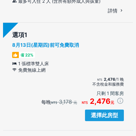
最多可入住 2 人 (含所有額外成人與孩童)
詳情
選項
8月13日(星期四)前可免費取消
省 22%
1 張標準雙人床
免費無線上網
2,476
/1 晚
不含稅金和服務費
只剩 1 間客房
2,476
3,178
每晚
元
元
選擇此房型