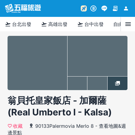
contract
person
rocket_launch
B
menu
flight_takeoff
flight_takeoff
flight_takeoff
台北出發
高雄出發
台中出發
自由行
翁貝托皇家飯店 - 加爾薩
(Real Umberto I - Kalsa)
90133Palermovia Merlo 8
-
查看地圖&週
收藏
邊景點