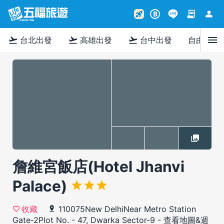
contract
person
rocket_launch
B
menu
flight_takeoff
flight_takeoff
flight_takeoff
台北出發
高雄出發
台中出發
自由行
詹維宮飯店(Hotel Jhanvi
Palace)
110075New DelhiNear Metro Station
收藏
Gate-2Plot No. - 47, Dwarka Sector-9
-
查看地圖&週