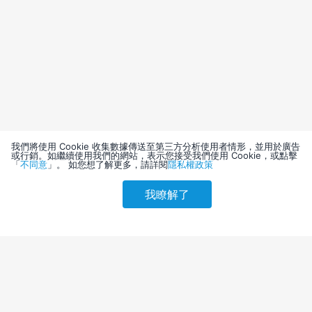
我們將使用 Cookie 收集數據傳送至第三方分析使用者情形，並用於廣告
或行銷。如繼續使用我們的網站，表示您接受我們使用 Cookie，或點擊
「
不同意
」。 如您想了解更多，請詳閱
隱私權政策
我瞭解了
請選擇其他入住日