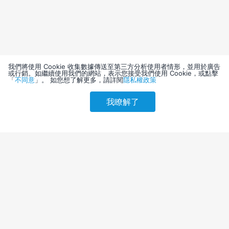
我們將使用 Cookie 收集數據傳送至第三方分析使用者情形，並用於廣告
或行銷。如繼續使用我們的網站，表示您接受我們使用 Cookie，或點擊
「
不同意
」。 如您想了解更多，請詳閱
隱私權政策
我瞭解了
請選擇其他入住日