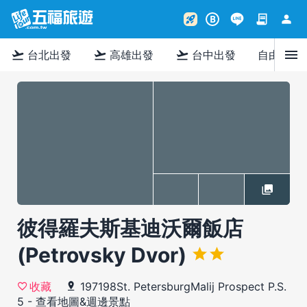
contract
person
rocket_launch
B
menu
flight_takeoff
flight_takeoff
flight_takeoff
台北出發
高雄出發
台中出發
自由行
彼得羅夫斯基迪沃爾飯店
(Petrovsky Dvor)
197198St. PetersburgMalij Prospect P.S.
收藏
5
-
查看地圖&週邊景點