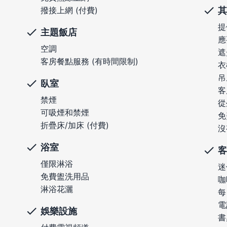
其
撥接上網 (付費)
提
主題飯店
應
空調
遮
客房餐點服務 (有時間限制)
衣
吊
臥室
客
禁煙
從
可吸煙和禁煙
免
折疊床/加床 (付費)
沒
浴室
客
僅限淋浴
迷
免費盥洗用品
咖
淋浴花灑
每
電
娛樂設施
書