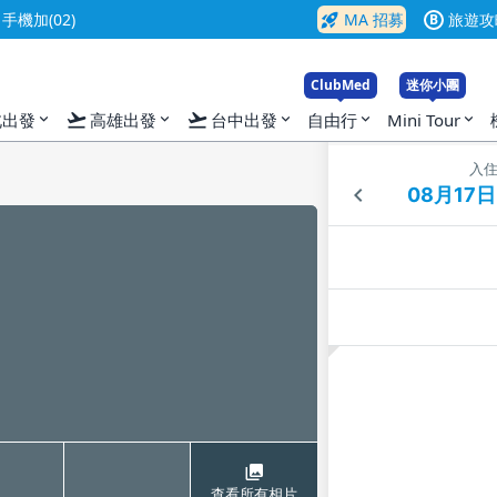
rocket_launch
機加(02)
MA 招募
旅遊攻
B
ClubMed
迷你小團
flight_takeoff
flight_takeoff
北出發
高雄出發
台中出發
自由行
Mini Tour
expand_more
expand_more
expand_more
expand_more
expand_more
入
查看所有相片