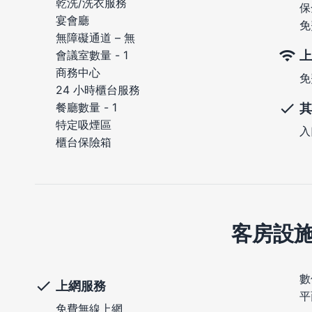
乾洗/洗衣服務
保
宴會廳
免
無障礙通道 – 無
上
會議室數量 - 1
商務中心
免
24 小時櫃台服務
餐廳數量 - 1
其
特定吸煙區
入
櫃台保險箱
客房設
數
上網服務
平
免費無線上網