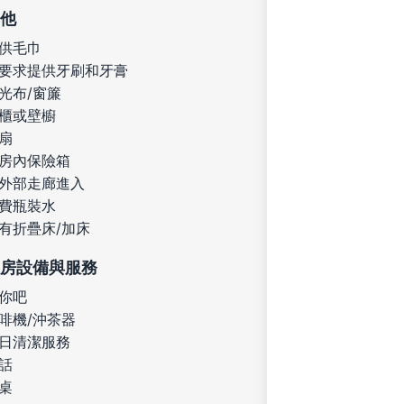
他
供毛巾
要求提供牙刷和牙膏
光布/窗簾
櫃或壁櫥
扇
房內保險箱
外部走廊進入
費瓶裝水
有折疊床/加床
房設備與服務
你吧
啡機/沖茶器
日清潔服務
話
桌