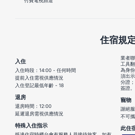
付費電視頻道
住宿規
業者聯
入住
工具翻
為身份
入住時段：14:00 - 任何時間
須出示
提前入住需視供應情況
分證；
入住登記最低年齡 - 18
簽證。
退房
寵物
退房時間：12:00
謝絕服
延遲退房需視供應情況
不可攜
特殊入住指示
此住
抵達住宿時櫃台會有服務人員接待旅客。如有