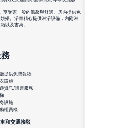
住，享受家一般的溫馨與舒適。房內提供免
等娛樂。浴室精心提供淋浴設備，內附淋
險箱以及書桌。
服務
廳提供免費報紙
衣設施
遊資訊/購票服務
梯
身設施
動櫃員機
車和交通接駁