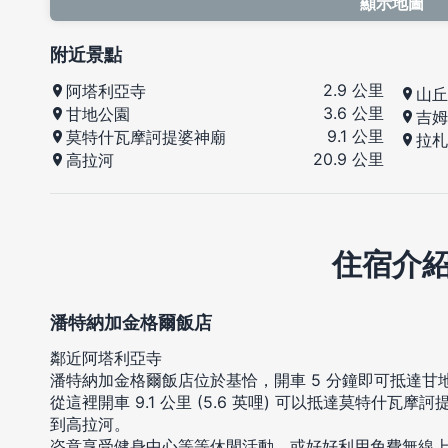
顯示地圖
附近景點
2.9 公里
阿塔利亞寺
山丘
3.6 公里
甘地公園
吉姆
9.1 公里
莫特什瓦摩訶提婆神廟
拉札
20.9 公里
高拉河
住宿介
潘特納加金格爾飯店
鄰近阿塔利亞寺
潘特納加金格爾飯店位於基恰，開車 5 分鐘即可抵達甘
從這裡開車 9.1 公里 (5.6 英哩) 可以抵達莫特什瓦摩訶提
到高拉河。
恣意享受健身中心等等休閒活動，或好好利用免費無線上