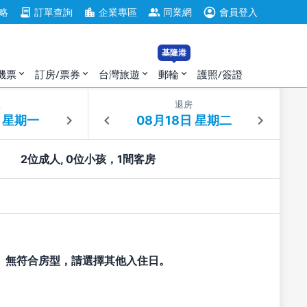
account_circle
contract
location_city
group
略
訂單查詢
企業專區
同業網
會員登入
基隆港
機票
訂房/票券
台灣旅遊
郵輪
護照/簽證
expand_more
expand_more
expand_more
expand_more
住
退房
2位成人, 0位小孩，1間客房
無符合房型，請選擇其他入住日。