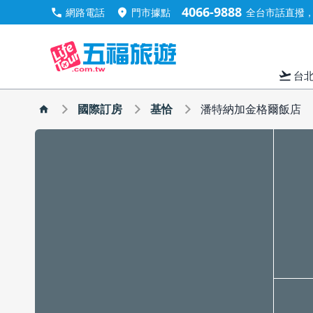
4066-9888
call
location_on
網路電話
門市據點
全台市話直撥，手
flight_takeoff
台
國際訂房
基恰
潘特納加金格爾飯店