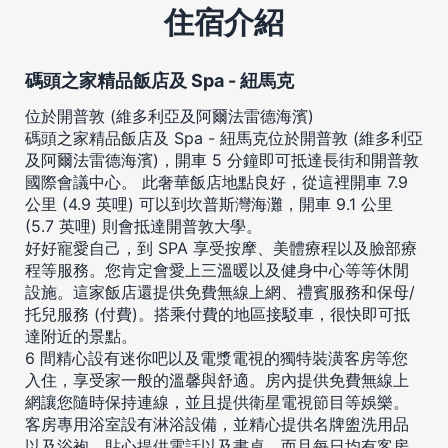
住宿介紹
碼頭之家精品飯店及 Spa - 紐馬克
位於開普敦 (維多利亞及阿爾法雷德海濱)
碼頭之家精品飯店及 Spa - 紐馬克位於開普敦 (維多利亞
及阿爾法雷德海濱)，開車 5 分鐘即可抵達長街和開普敦
國際會議中心。 此奢華飯店地點良好，從這裡開車 7.9
公里 (4.9 英哩) 可以到坎普斯灣海灘，開車 9.1 公里
(5.7 英哩) 則會抵達開普敦大學。
好好寵愛自己，到 SPA 享受按摩、美體療程以及臉部療
程等服務。您肯定會愛上三溫暖以及健身中心等等休閒
設施。這家飯店還提供免費無線上網、禮賓服務和保母/
托兒服務 (付費)。搭乘付費的地區接駁車，很快即可抵
達附近的景點。
6 間精心設有迷你吧以及電漿電視的獨特裝潢客房等您
入住，享受家一般的溫馨與舒適。房內提供免費無線上
網讓您隨時保持連線，並且提供衛星電視節目等娛樂。
客房專用浴室設有淋浴設備，並精心提供名牌盥洗用品
以及浴袍。貼心提供電話以及書桌，而且每日均有客房