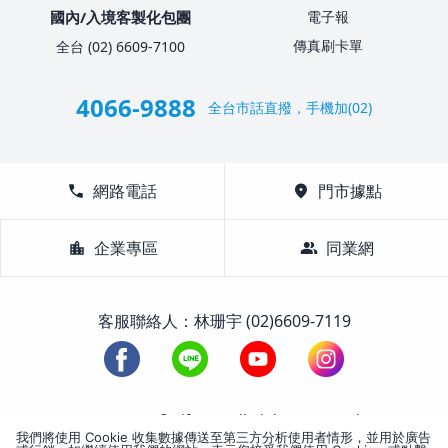
國內/入境客製化包團
電子報
傳真刷卡單
全台 (02) 6609-7100
4066-9888
全台市話直撥，手機加(02)
call
網路電話
location_on
門市據點
location_city
企業專區
group
同業網
客服聯絡人：林珊宇 (02)6609-7119
1988-2026 © Lifetour All Rights Reserved.
我們將使用 Cookie 收集數據傳送至第三方分析使用者情形，並用於廣告