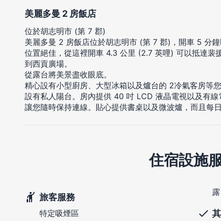
美麗多曼 2 房飯店
位於胡志明市 (第 7 郡)
美麗多曼 2 房飯店位於胡志明市 (第 7 郡)，開車 5
位置絕佳，從這裡開車 4.3 公里 (2.7 英哩) 可以抵達裴援
到西貢廣場。
從露台將美景盡收眼底。
精心設有小型廚房、大型冰箱以及爐台的 2冷氣客房等
設有私人陽台。房內提供 40 吋 LCD 液晶電視以及
讓您隨時保持連線。貼心提供書桌以及微波爐，而且每
住宿設施
露
旅客服務
其
特定吸煙區