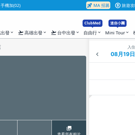
rocket_launch
機加(02)
MA 招募
旅遊攻
B
ClubMed
迷你小團
flight_takeoff
flight_takeoff
北出發
高雄出發
台中出發
自由行
Mini Tour
expand_more
expand_more
expand_more
expand_more
expand_more
店
入
查看所有相片