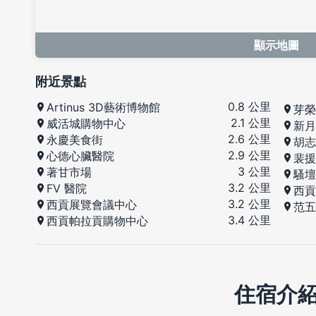
顯示地圖
附近景點
0.8 公里
Artinus 3D藝術博物館
芽榮
2.1 公里
威活城購物中心
新月
2.6 公里
永慶美食街
胡志
2.9 公里
心德心臟醫院
裴援
3 公里
著甘市場
騷壇
3.2 公里
FV 醫院
西貢
3.2 公里
西貢展覽會議中心
范五
3.4 公里
西貢帕拉貢購物中心
住宿介