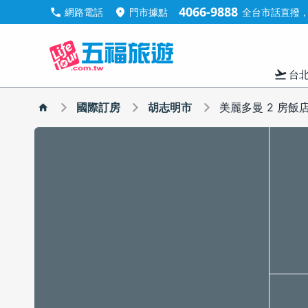
4066-9888
call
location_on
網路電話
門市據點
全台市話直撥，手
flight_takeoff
台
國際訂房
胡志明市
美麗多曼 2 房飯