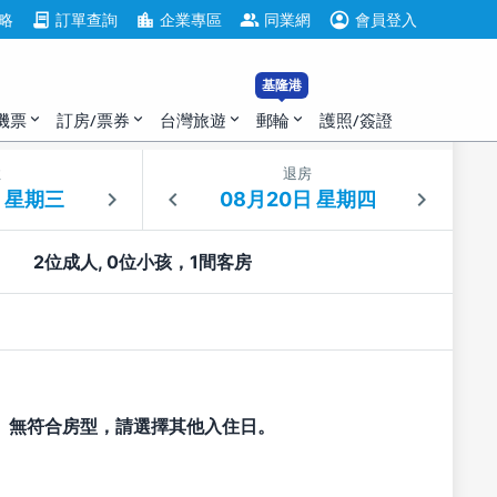
account_circle
contract
location_city
group
略
訂單查詢
企業專區
同業網
會員登入
基隆港
機票
訂房/票券
台灣旅遊
郵輪
護照/簽證
expand_more
expand_more
expand_more
expand_more
住
退房
2位成人, 0位小孩，1間客房
無符合房型，請選擇其他入住日。