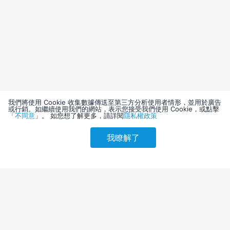
我們將使用 Cookie 收集數據傳送至第三方分析使用者情形，並用於廣告
或行銷。如繼續使用我們的網站，表示您接受我們使用 Cookie，或點擊
「
不同意
」。 如您想了解更多，請詳閱
隱私權政策
我瞭解了
請選擇其他入住日