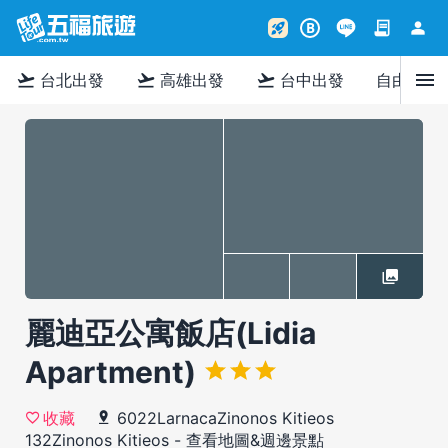
contract
person
rocket_launch
B
menu
flight_takeoff
flight_takeoff
flight_takeoff
台北出發
高雄出發
台中出發
自由行
麗迪亞公寓飯店(Lidia
Apartment)
6022LarnacaZinonos Kitieos
收藏
132Zinonos Kitieos
-
查看地圖&週邊景點