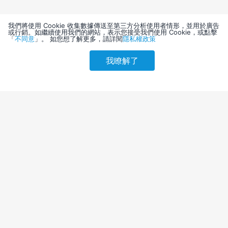
我們將使用 Cookie 收集數據傳送至第三方分析使用者情形，並用於廣告
或行銷。如繼續使用我們的網站，表示您接受我們使用 Cookie，或點擊
「
不同意
」。 如您想了解更多，請詳閱
隱私權政策
我瞭解了
請選擇其他入住日