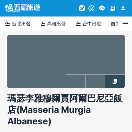
contract
person
rocket_launch
B
menu
flight_takeoff
flight_takeoff
flight_takeoff
台北出發
高雄出發
台中出發
自由行
瑪瑟李雅穆爾賈阿爾巴尼亞飯
店(Masseria Murgia
Albanese)