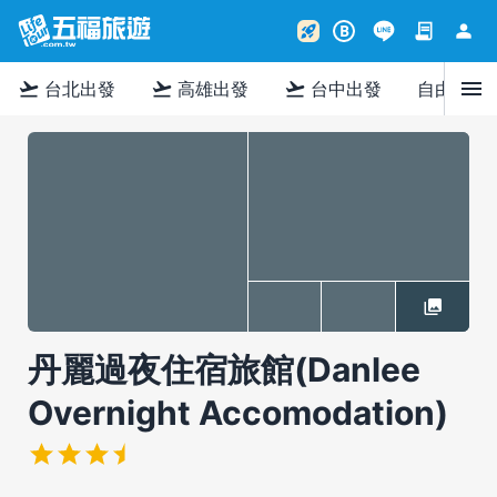
contract
person
rocket_launch
B
menu
flight_takeoff
flight_takeoff
flight_takeoff
台北出發
高雄出發
台中出發
自由行
丹麗過夜住宿旅館(Danlee
Overnight Accomodation)