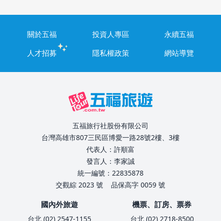
關於五福
投資人專區
永續五福
人才招募
隱私權政策
網站導覽
五福旅行社股份有限公司
台灣高雄市807三民區博愛一路28號2樓、3樓
代表人：許順富
發言人：李家誠
統一編號：22835878
交觀綜 2023 號
品保高字 0059 號
國內外旅遊
機票、訂房、票券
台北 (02) 2547-1155
台北 (02) 2718-8500