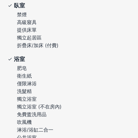
臥室
禁煙
高級寢具
提供床單
獨立起居區
折疊床/加床 (付費)
浴室
肥皂
衛生紙
僅限淋浴
洗髮精
獨立浴室
獨立浴室 (不在房內)
免費盥洗用品
吹風機
淋浴/浴缸二合一
公共浴室