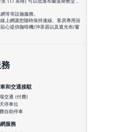
 (1.1 英哩) 可以抵達布蘭道斯教堂，
上網等等設施服務。
無線上網讓您隨時保持連線。客房專用浴
貼心提供咖啡機/沖茶器以及遮光布/窗
服務
車和交通接駁
場交通 (付費)
天停車位
費自助停車
網服務