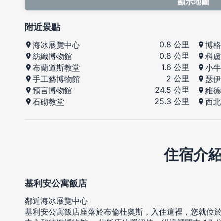
顯示地圖
附近景點
0.8 公里
海冰展覽中心
博格
0.8 公里
紡織博物館
科盧
1.6 公里
布蘭道斯教堂
小牛
2 公里
手工藝博物館
瑟伊
24.5 公里
預言博物館
維德
25.3 公里
石砌教堂
西北
住宿介
基利安公寓飯店
鄰近海冰展覽中心
基利安公寓飯店座落於布倫杜奧斯，入住這裡，您就位於山