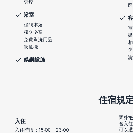
禁煙
廚
浴室
客
僅限淋浴
電
獨立浴室
提
免費盥洗用品
咖
吹風機
院
清
娛樂設施
住宿規
間外抵
入住
含入住
可以透
入住時段：15:00 - 23:00