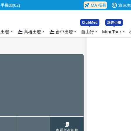
rocket_launch
機加(02)
MA 招募
旅遊攻
B
ClubMed
迷你小團
flight_takeoff
flight_takeoff
北出發
高雄出發
台中出發
自由行
Mini Tour
expand_more
expand_more
expand_more
expand_more
expand_more
查看所有相片