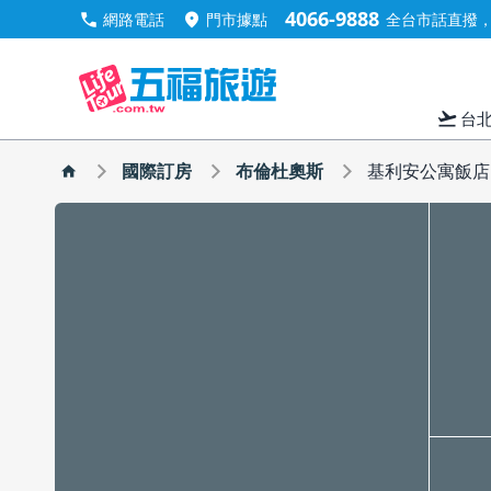
4066-9888
call
location_on
網路電話
門市據點
全台市話直撥，手
flight_takeoff
台
國際訂房
布倫杜奧斯
基利安公寓飯店