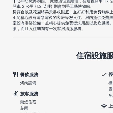
中心和紡織博物館。 此飯店位置絕佳，從這裡開車 1.7 公里
開車 2 公里 (1.2 英哩) 則會到手工藝博物館。
從露台以及花園將美景盡收眼底，並好好利用免費無線
4 間精心設有電漿電視的客房等您入住。房內提供免費
室設有淋浴設備，並精心提供免費盥洗用品以及吹風機。
簾，而且入住期間有一次客房清潔服務。
住宿設施
停
餐飲服務
機
烤肉設備
露
旅客服務
免
禁煙住宿
上
花園