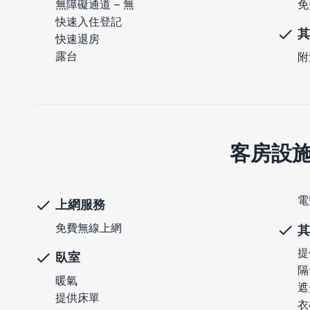
免
無障礙通道 – 無
快速入住登記
其
快速退房
露台
附
客房設
電
上網服務
免費無線上網
其
提
臥室
隔
暖氣
遮
提供床單
衣