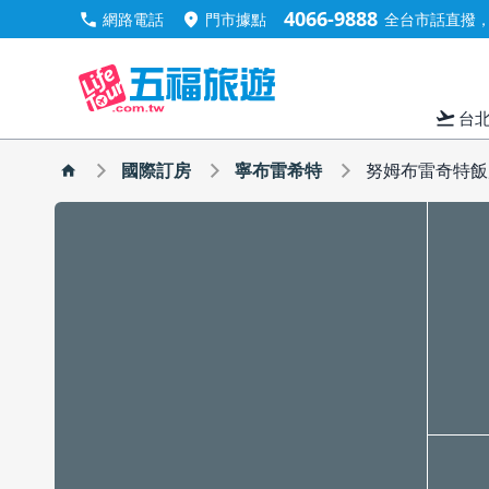
4066-9888
call
location_on
網路電話
門市據點
全台市話直撥，手
flight_takeoff
台
國際訂房
寧布雷希特
努姆布雷奇特飯