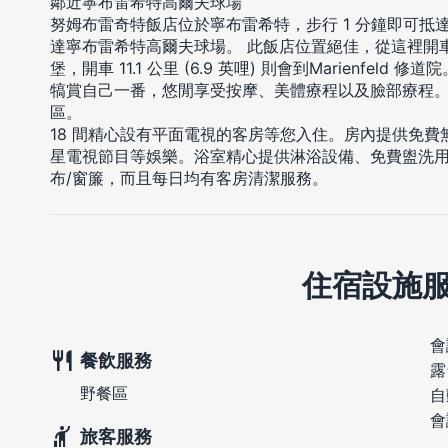
鄰近寧布雷希特高爾夫球場
努姆布雷奇特飯店位於寧布雷希特，步行 1 分鐘即可抵達
達寧布雷希特高爾夫球場。 此飯店位置絕佳，從這裡開車 1.4
堡，開車 11.1 公里 (6.9 英哩) 則會到Marienfeld 修道院
犒賞自己一番，悠閒享受按摩、美體療程以及臉部療程
區。
18 間精心設有平面電視的客房等您入住。房內提供免
星電視節目等娛樂。浴室精心提供淋浴設備、免費盥洗
布/窗簾，而且每日均有客房清潔服務。
住宿設施
會
餐飲服務
露
野餐區
自
會
旅客服務