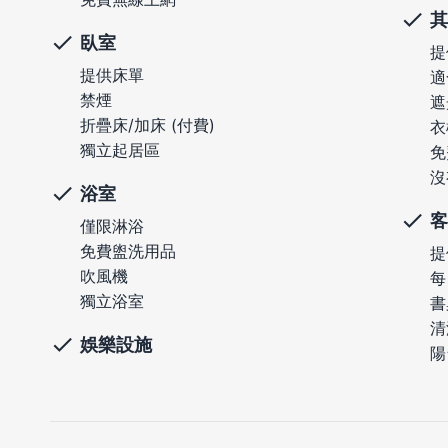
其
臥室
提
提供床單
適
禁煙
遮
折疊床/加床 (付費)
衣
獨立起居區
免
沒
浴室
客
僅限淋浴
免費盥洗用品
提
吹風機
每
獨立浴室
書
清
娛樂設施
陽