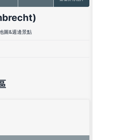
recht)
地圖&週邊景點
區