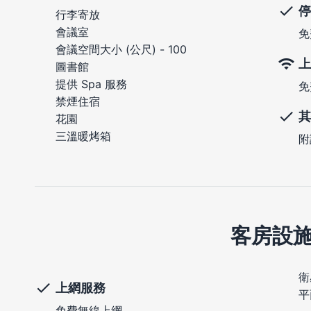
停
行李寄放
會議室
免
會議空間大小 (公尺) - 100
上
圖書館
提供 Spa 服務
免
禁煙住宿
其
花園
三溫暖烤箱
附
客房設
衛
上網服務
平
免費無線上網