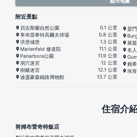
顯示地圖
附近景點
0.1 公里
貝吉斯蘭自然公園
瑟門
0.8 公里
寧布雷希特高爾夫球場
Bur
1.3 公里
洪堡城堡
萊茵
11.1 公里
Marienfeld 修道院
名人
11.9 公里
Panarbora公園
Gu
12 公里
洞穴迷宮
賴希
12.1 公里
樹籬迷宮
埃肯
13.7 公里
迪靈豪森鐵路博物館
住宿介
努姆布雷奇特飯店