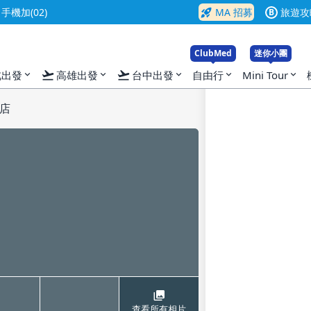
rocket_launch
機加(02)
MA 招募
旅遊攻
B
ClubMed
迷你小團
flight_takeoff
flight_takeoff
北出發
高雄出發
台中出發
自由行
Mini Tour
expand_more
expand_more
expand_more
expand_more
expand_more
店
查看所有相片