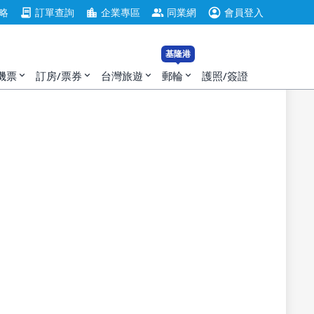
account_circle
contract
location_city
group
略
訂單查詢
企業專區
同業網
會員登入
基隆港
機票
訂房/票券
台灣旅遊
郵輪
護照/簽證
expand_more
expand_more
expand_more
expand_more