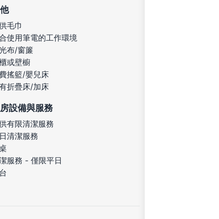
他
供毛巾
合使用筆電的工作環境
光布/窗簾
櫃或壁櫥
費搖籃/嬰兒床
有折疊床/加床
房設備與服務
供有限清潔服務
日清潔服務
桌
潔服務 - 僅限平日
台