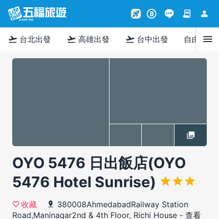
contract
person
rocket_launch
B
menu
flight_takeoff
flight_takeoff
flight_takeoff
台北出發
高雄出發
台中出發
自由行
OYO 5476 日出飯店(OYO
5476 Hotel Sunrise)
380008AhmedabadRailway Station
收藏
Road,Maninagar2nd & 4th Floor, Richi House
-
查看