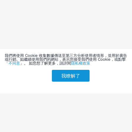
我們將使用 Cookie 收集數據傳送至第三方分析使用者情形，並用於廣告
或行銷。如繼續使用我們的網站，表示您接受我們使用 Cookie，或點擊
「
不同意
」。 如您想了解更多，請詳閱
隱私權政策
我瞭解了
請選擇其他入住日