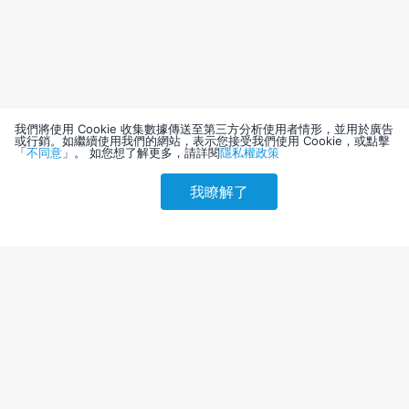
我們將使用 Cookie 收集數據傳送至第三方分析使用者情形，並用於廣告
或行銷。如繼續使用我們的網站，表示您接受我們使用 Cookie，或點擊
「
不同意
」。 如您想了解更多，請詳閱
隱私權政策
我瞭解了
請選擇其他入住日