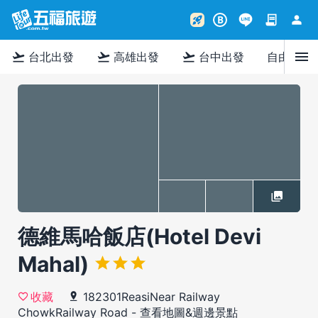
contract
person
rocket_launch
B
menu
flight_takeoff
flight_takeoff
flight_takeoff
台北出發
高雄出發
台中出發
自由行
德維馬哈飯店(Hotel Devi
Mahal)
182301ReasiNear Railway
收藏
ChowkRailway Road
-
查看地圖&週邊景點