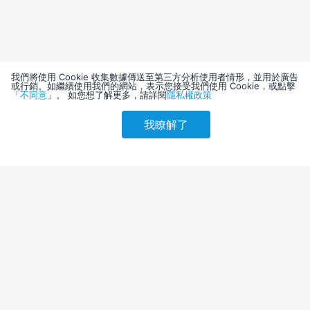
我們將使用 Cookie 收集數據傳送至第三方分析使用者情形，並用於廣告
或行銷。如繼續使用我們的網站，表示您接受我們使用 Cookie，或點擊
「
不同意
」。 如您想了解更多，請詳閱
隱私權政策
我瞭解了
請選擇其他入住日