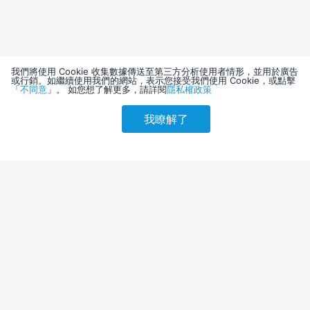
我們將使用 Cookie 收集數據傳送至第三方分析使用者情形，並用於廣告
或行銷。如繼續使用我們的網站，表示您接受我們使用 Cookie，或點擊
「
不同意
」。 如您想了解更多，請詳閱
隱私權政策
我瞭解了
請選擇其他入住日