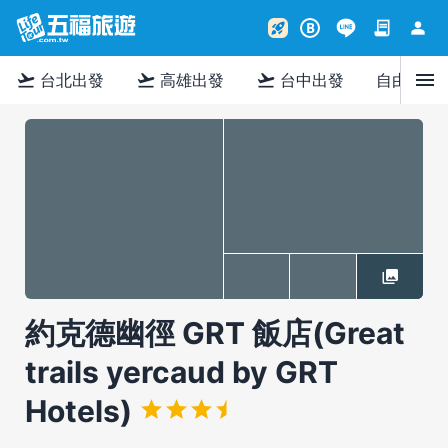
contract
person
rocket_launch
B
menu
flight_takeoff
flight_takeoff
flight_takeoff
台北出發
高雄出發
台中出發
自由行
約克德幽徑 GRT 飯店(Great
trails yercaud by GRT
Hotels)