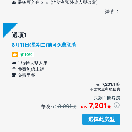
最多可入住 2 人 (含所有額外成人與孩童)
詳情
選項
8月11日(星期二)前可免費取消
省 10%
1 張特大雙人床
免費無線上網
免費早餐
7,201
/1 晚
不含稅金和服務費
只剩 1 間客房
7,201
8,001
每晚
元
元
選擇此房型