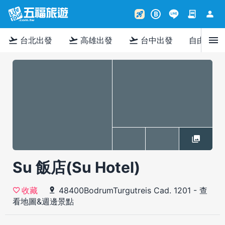
contract
person
rocket_launch
B
menu
flight_takeoff
flight_takeoff
flight_takeoff
台北出發
高雄出發
台中出發
自由行
Su 飯店(Su Hotel)
48400BodrumTurgutreis Cad. 1201
-
查
收藏
看地圖&週邊景點