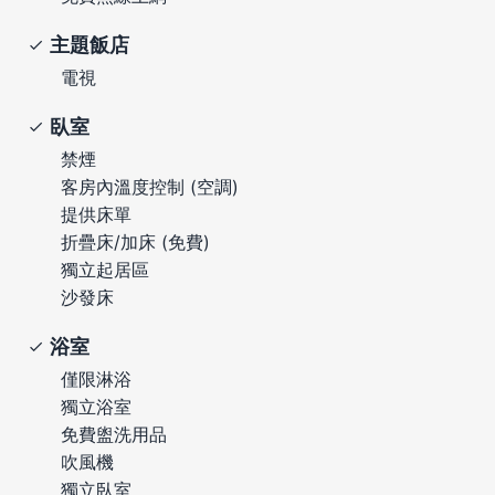
主題飯店
電視
臥室
禁煙
客房內溫度控制 (空調)
提供床單
折疊床/加床 (免費)
獨立起居區
沙發床
浴室
僅限淋浴
獨立浴室
免費盥洗用品
吹風機
獨立臥室