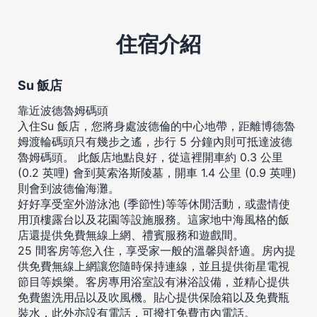
住宿介紹
Su 飯店
靠近波德魯姆碼頭
入住Su 飯店，您將身處波德倫的中心地帶，距離博德魯
姆渡輪碼頭只有幾步之遙，步行 5 分鐘內則可抵達波德
魯姆碼頭。 此飯店地點良好，從這裡開車約 0.3 公里
(0.2 英哩) 會到莫索洛斯陵墓，開車 1.4 公里 (0.9 英哩)
則會到波德倫海灘。
好好享受室外游泳池 (季節性)等等休閒活動，或盡情使
用頂樓露台以及花園等設施服務。這家地中海風格的飯
店還提供免費無線上網、禮賓服務和遊戲間。
25 間客房等您入住，享受家一般的溫馨與舒適。房內提
供免費無線上網讓您隨時保持連線，並且提供衛星電視
節目等娛樂。客房專用浴室設有淋浴設備，並精心提供
免費盥洗用品以及吹風機。貼心提供保險箱以及免費瓶
裝水，此外亦設有電話，可撥打免費市內電話。