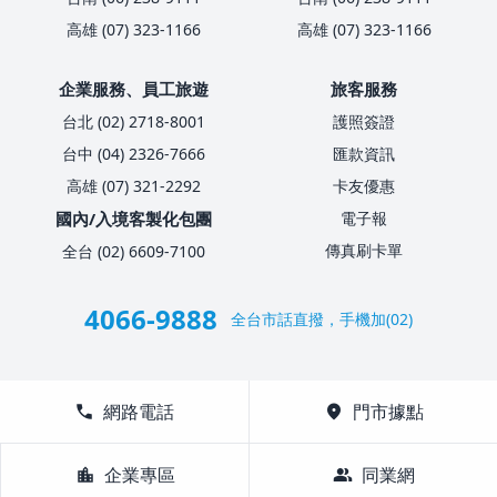
高雄 (07) 323-1166
高雄 (07) 323-1166
企業服務、員工旅遊
旅客服務
台北 (02) 2718-8001
護照簽證
台中 (04) 2326-7666
匯款資訊
高雄 (07) 321-2292
卡友優惠
國內/入境客製化包團
電子報
傳真刷卡單
全台 (02) 6609-7100
4066-9888
全台市話直撥，手機加(02)
call
網路電話
location_on
門市據點
location_city
企業專區
group
同業網