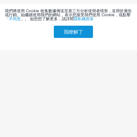
我們將使用 Cookie 收集數據傳送至第三方分析使用者情形，並用於廣告
或行銷。如繼續使用我們的網站，表示您接受我們使用 Cookie，或點擊
「
不同意
」。 如您想了解更多，請詳閱
隱私權政策
我瞭解了
請選擇其他入住日