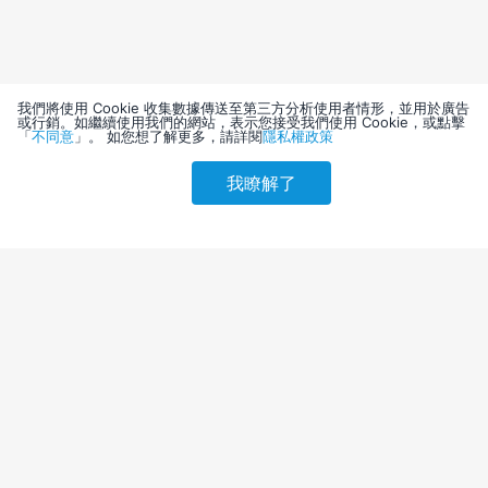
我們將使用 Cookie 收集數據傳送至第三方分析使用者情形，並用於廣告
或行銷。如繼續使用我們的網站，表示您接受我們使用 Cookie，或點擊
「
不同意
」。 如您想了解更多，請詳閱
隱私權政策
我瞭解了
請選擇其他入住日