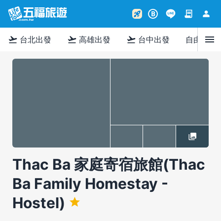
contract
person
rocket_launch
B
menu
flight_takeoff
flight_takeoff
flight_takeoff
台北出發
高雄出發
台中出發
自由行
Thac Ba 家庭寄宿旅館(Thac
Ba Family Homestay -
Hostel)