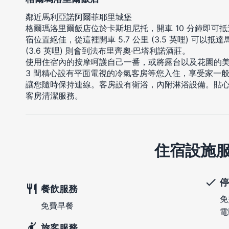
鄰近馬利亞諾阿爾菲耶里城堡
格爾瑪洛里爾飯店位於卡斯坦尼托，開車 10 分鐘即可
宿位置絕佳，從這裡開車 5.7 公里 (3.5 英哩) 可以抵
(3.6 英哩) 則會到法布里齊奧·巴塔利諾酒莊。
使用住宿內的按摩呵護自己一番，或將露台以及花園的
3 間精心設有平面電視的冷氣客房等您入住，享受家一
讓您隨時保持連線。客房設有衛浴，內附淋浴設備。貼
客房清潔服務。
住宿設施
停
餐飲服務
免
免費早餐
電
旅客服務