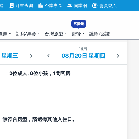
account_circle
contract
location_city
group
略
訂單查詢
企業專區
同業網
會員登入
基隆港
機票
訂房/票券
台灣旅遊
郵輪
護照/簽證
expand_more
expand_more
expand_more
expand_more
住
退房
2位成人, 0位小孩，1間客房
無符合房型，請選擇其他入住日。