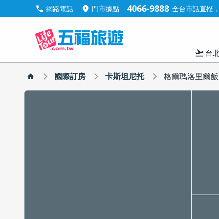
4066-9888
call
location_on
網路電話
門市據點
全台市話直撥，手
flight_takeoff
台
國際訂房
卡斯坦尼托
格爾瑪洛里爾飯