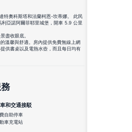
抵達特奧科斯塔和法蘭柯恩-坎蒂娜。 此民
達馬利亞諾阿爾菲耶里城堡，開車 5.9 公里
美景盡收眼底。
般的溫馨與舒適。房內提供免費無線上網
心提供書桌以及電熱水壺，而且每日均有
服務
車和交通接駁
費自助停車
動車充電站