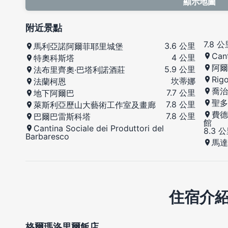
顯示地圖
附近景點
7.8 
3.6 公里
馬利亞諾阿爾菲耶里城堡
Cant
4 公里
特奧科斯塔
阿爾
5.9 公里
法布里齊奧·巴塔利諾酒莊
Rigo
坎蒂娜
法蘭柯恩
喬治
7.7 公里
地下阿爾巴
聖多
7.8 公里
萊斯利亞歷山大藝術工作室及畫廊
費德
7.8 公里
巴爾巴雷斯科塔
館
Cantina Sociale dei Produttori del
8.3 
Barbaresco
馬達
住宿介
格爾瑪洛里爾飯店