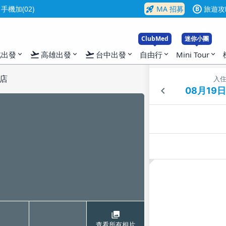
rocket_launch
機加(02)
MA 招募
旅遊攻
B
ClubMed
迷你小團
flight_takeoff
flight_takeoff
北出發
高雄出發
台中出發
自由行
Mini Tour
expand_more
expand_more
expand_more
expand_more
expand_more
店
入
查看所有相片