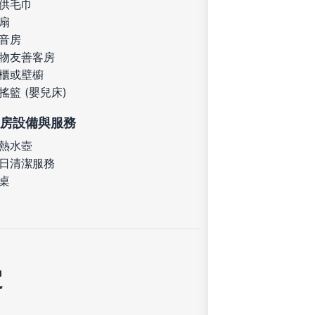
供毛巾
扇
音房
物友善客房
櫃或壁櫥
搖籃 (嬰兒床)
房設備與服務
熱水壺
日清潔服務
桌
定