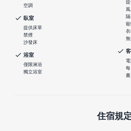
提
空調
風
隔
臥室
寵
提供床單
衣
禁煙
無
沙發床
客
浴室
電
僅限淋浴
每
獨立浴室
書
住宿規