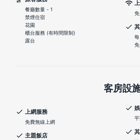
上
餐廳數量 - 1
免
禁煙住宿
花園
其
櫃台服務 (有時間限制)
每
露台
免
客房設
娛
上網服務
平
免費無線上網
其
主題飯店