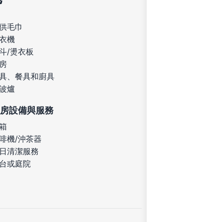
供毛巾
衣機
斗/燙衣板
房
具、餐具和廚具
波爐
房設備與服務
箱
啡機/沖茶器
日清潔服務
台或庭院