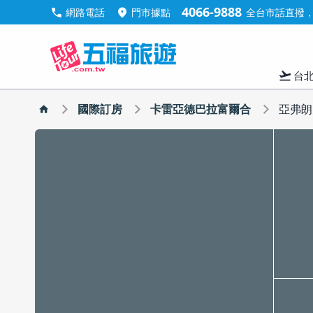
4066-9888
call
location_on
網路電話
門市據點
全台市話直撥，手
flight_takeoff
台
國際訂房
卡雷亞德巴拉富爾合
亞弗朗克