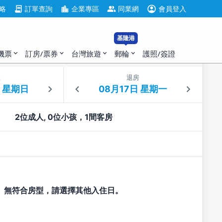
account_circle
contract
location_city
group
略
訂單查詢
企業專區
同業網
會員登入
基隆港
機票
訂房/票券
台灣旅遊
郵輪
護照/簽證
expand_more
expand_more
expand_more
expand_more
住
退房
2位成人, 0位小孩，1間客房
無符合房型，請選擇其他入住日。