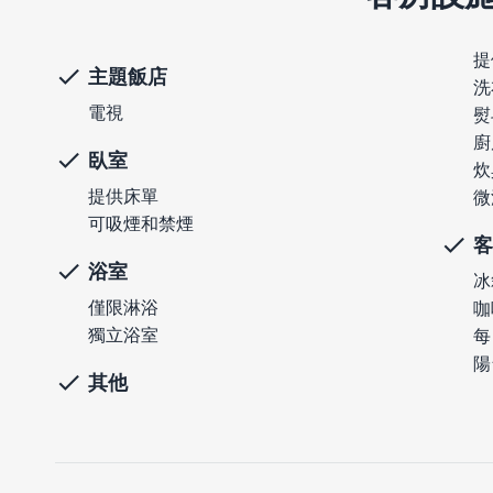
提
主題飯店
洗
電視
熨
廚
臥室
炊
提供床單
微
可吸煙和禁煙
客
浴室
冰
僅限淋浴
咖
獨立浴室
每
陽
其他