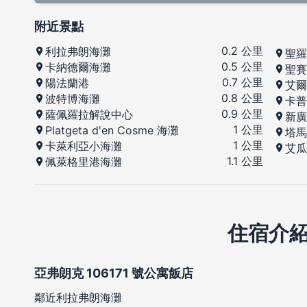
附近景點
0.2 公里
利拉弗朗海灘
聖羅
0.5 公里
卡納德爾海灘
聖賽
0.7 公里
陽法蘭港
艾爾
0.8 公里
波特博海灘
卡普
0.9 公里
薩佩羅拉解說中心
新廣
1 公里
Platgeta d'en Cosme 海灘
塔馬
1 公里
卡萊利亞小海灘
艾瓜
1.1 公里
佩萊格里港海灘
住宿介
亞弗朗克 106171 號公寓飯店
鄰近利拉弗朗海灘