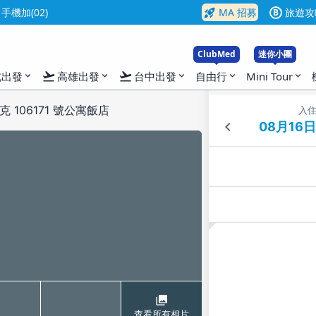
rocket_launch
機加(02)
MA 招募
旅遊攻
B
ClubMed
迷你小團
flight_takeoff
flight_takeoff
北出發
高雄出發
台中出發
自由行
Mini Tour
expand_more
expand_more
expand_more
expand_more
expand_more
 106171 號公寓飯店
入
查看所有相片