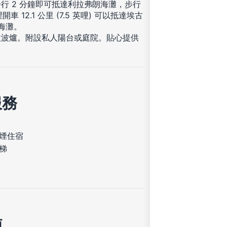
行 2 分鐘即可抵達利拉弗朗海灘，步行
2.1 公里 (7.5 英哩) 可以抵達埃古
卡海灘。
微波爐。附設私人陽台或庭院。貼心提供
。
服務
煙住宿
梯
施