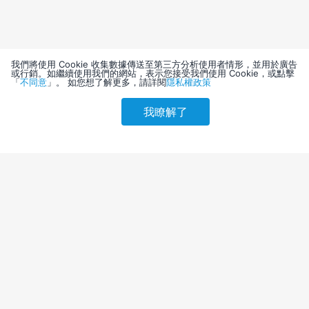
我們將使用 Cookie 收集數據傳送至第三方分析使用者情形，並用於廣告
或行銷。如繼續使用我們的網站，表示您接受我們使用 Cookie，或點擊
「
不同意
」。 如您想了解更多，請詳閱
隱私權政策
我瞭解了
請選擇其他入住日