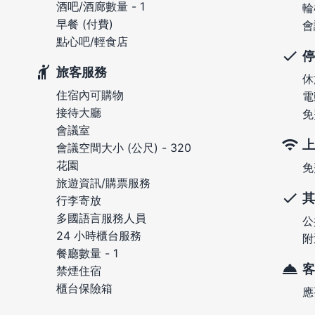
酒吧/酒廊數量 - 1
輪
早餐 (付費)
會
點心吧/輕食店
停
旅客服務
休
住宿內可購物
電
接待大廳
免
會議室
上
會議空間大小 (公尺) - 320
花園
免
旅遊資訊/購票服務
其
行李寄放
多國語言服務人員
公
24 小時櫃台服務
附
餐廳數量 - 1
客
禁煙住宿
櫃台保險箱
應