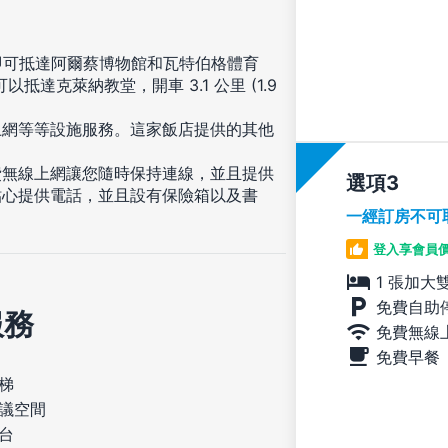
鐘即可抵達阿爾蔡博物館和瓦特伯格體育
可以抵達克萊納教堂，開車 3.1 公里 (1.9
上網等等設施服務。這家飯店提供的其他
費無線上網讓您隨時保持連線，並且提供
選項
貼心提供電話，並且設有保險箱以及書
一經訂房不可
登入享會員
1 張加大
免費自助
服務
免費無線
免費早餐
梯
議空間
台