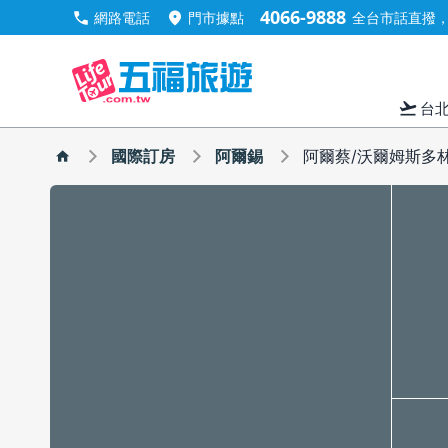
4066-9888
call
location_on
網路電話
門市據點
全台市話直撥，手
flight_takeoff
台
國際訂房
阿爾錫
阿爾蔡/沃爾姆斯多