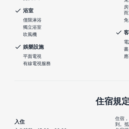
房
浴室
而
僅限淋浴
免
獨立浴室
客
吹風機
電
娛樂設施
書
平面電視
應
有線電視服務
住宿規
住宿，
入住
到。抵