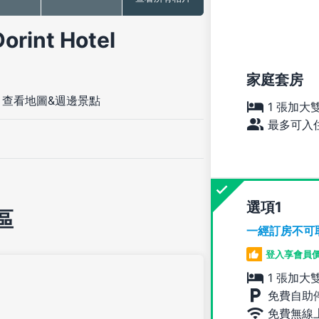
nt Hotel
家庭套房
-
查看地圖&週邊景點
1 張加大
最多可入住
選項
區
一經訂房不可
登入享會員
1 張加大
免費自助
免費無線