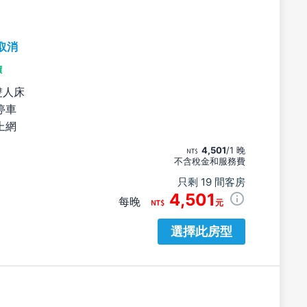
取消
價
雙人床
停車
上網
4,501
/1 晚
不含稅金和服務費
只剩 19 間客房
4,501
每晚
元
選擇此房型