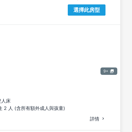
選擇此房型
9+
雙人床
 2 人 (含所有額外成人與孩童)
詳情