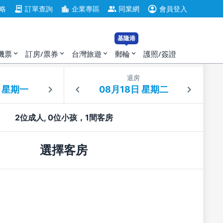
account_circle
contract
location_city
group
略
訂單查詢
企業專區
同業網
會員登入
基隆港
機票
訂房/票券
台灣旅遊
郵輪
護照/簽證
expand_more
expand_more
expand_more
expand_more
住
退房
2位成人, 0位小孩，1間客房
選擇客房