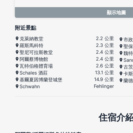
顯示地圖
附近景點
2.2 公里
克萊納教堂
市政
2.3 公里
羅斯馬科特
聖保
2.4 公里
聖尼可拉斯教堂
魏特
2.4 公里
阿爾蔡博物館
San
2.6 公里
瓦特伯格體育場
古茨
13.1 公里
Schales 酒莊
卡斯
14.9 公里
基爾夏因博蘭登城堡
蘭德
Fehlinger
Schwahn
住宿介