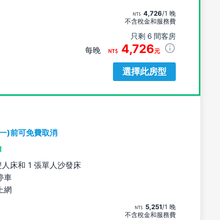
4,726
/1 晚
不含稅金和服務費
只剩 6 間客房
4,726
每晚
元
選擇此房型
期一)前可免費取消
價
雙人床和 1 張單人沙發床
停車
上網
5,251
/1 晚
不含稅金和服務費