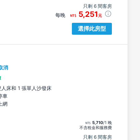
只剩 6 間客房
5,251
每晚
元
選擇此房型
取消
價
雙人床和 1 張單人沙發床
停車
上網
5,710
/1 晚
不含稅金和服務費
只剩 6 間客房