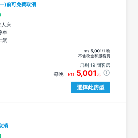
期一)前可免費取消
價
雙人床
停車
上網
5,001
/1 晚
不含稅金和服務費
只剩 19 間客房
5,001
每晚
元
選擇此房型
取消
價