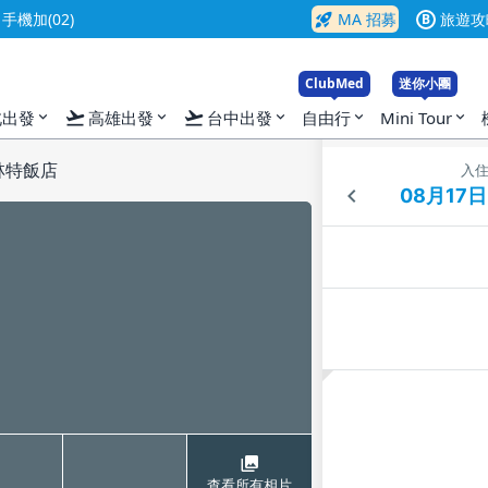
rocket_launch
機加(02)
MA 招募
旅遊攻
B
ClubMed
迷你小團
flight_takeoff
flight_takeoff
北出發
高雄出發
台中出發
自由行
Mini Tour
expand_more
expand_more
expand_more
expand_more
expand_more
林特飯店
入
查看所有相片