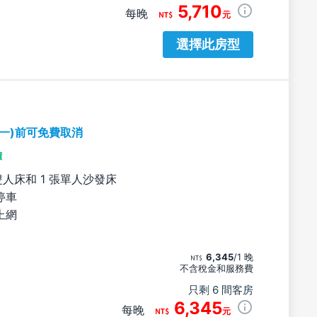
5,710
每晚
元
選擇此房型
期一)前可免費取消
價
雙人床和 1 張單人沙發床
停車
上網
6,345
/1 晚
不含稅金和服務費
只剩 6 間客房
6,345
每晚
元