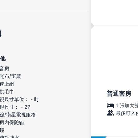
施
他
音房
光布/窗簾
速上網
供毛巾
普通套房
視尺寸單位： - 吋
1 張加大
視尺寸： - 27
最多可入住
線/衛星電視服務
房內保險箱
鐘
費瓶裝水