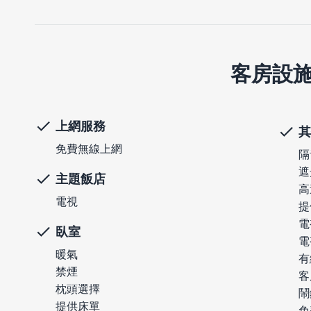
客房設
上網服務
其
免費無線上網
隔
遮
主題飯店
高
電視
提
電
臥室
電
暖氣
有
禁煙
客
枕頭選擇
鬧
提供床單
免