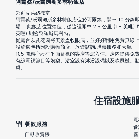
阿爾蔡/沃爾姆斯多林特飯店
鄰近克萊納教堂
阿爾蔡/沃爾姆斯多林特飯店位於阿爾錫，開車 10 分
場。 此飯店位置絕佳，從這裡開車 2.9 公里 (1.8 英哩) 
英哩) 則會到羅斯馬科特。
從露台以及花園將美景盡收眼底，並好好利用免費無線
設施還包括附設購物商店、旅遊諮詢/購票服務和大廳。
105 間精心設有平面電視的客房等您入住。房內提供免
有線電視節目等娛樂。浴室設有淋浴設備以及吹風機。
桌。
住宿設施
電
餐飲服務
會
自動販賣機
露