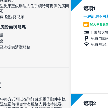
型及床型依辦理入住手續時可提供的房間
選項
定
一經訂房不可
費搖籃/嬰兒床
登入享會員
房設備與服務
1 張加大
話
免費自助
桌
免費無線
要求提供清潔服務
定
聯絡方式可以在預訂確認電子郵件中找
選項
達住宿時櫃台會有服務人員接待旅客。