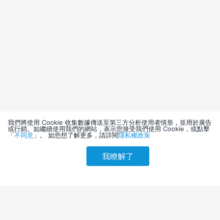
我們將使用 Cookie 收集數據傳送至第三方分析使用者情形，並用於廣告
或行銷。如繼續使用我們的網站，表示您接受我們使用 Cookie，或點擊
「
不同意
」。 如您想了解更多，請詳閱
隱私權政策
我瞭解了
請選擇其他入住日