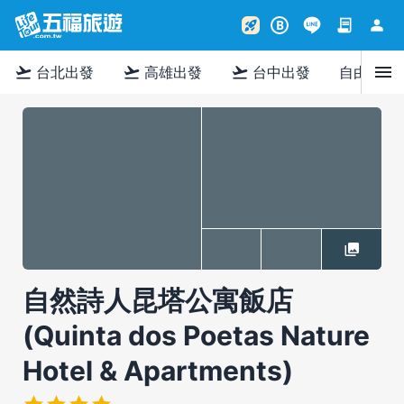
contract
person
rocket_launch
B
menu
flight_takeoff
flight_takeoff
flight_takeoff
台北出發
高雄出發
台中出發
自由行
自然詩人昆塔公寓飯店
(Quinta dos Poetas Nature
Hotel & Apartments)