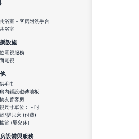
施
共浴室 - 客房附洗手台
共浴室
樂設施
位電視服務
面電視
他
供毛巾
房內鋪設磁磚地板
物友善客房
視尺寸單位： - 吋
籃/嬰兒床 (付費)
搖籃 (嬰兒床)
房設備與服務