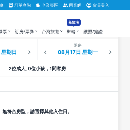
account_circle
contract
location_city
group
略
訂單查詢
企業專區
同業網
會員登入
基隆港
機票
訂房/票券
台灣旅遊
郵輪
護照/簽證
expand_more
expand_more
expand_more
expand_more
住
退房
2位成人, 0位小孩，1間客房
無符合房型，請選擇其他入住日。