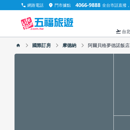
4066-9888
call
location_on
網路電話
門市據點
全台市話直撥，手
flight_takeoff
台
國際訂房
摩德納
阿爾貝格夢德諾飯店