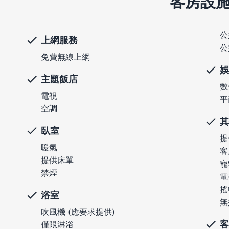
客房設
公
上網服務
公
免費無線上網
娛
主題飯店
數
電視
平
空調
其
臥室
提
暖氣
客
提供床單
寵
禁煙
電
搖
浴室
無
吹風機 (應要求提供)
客
僅限淋浴