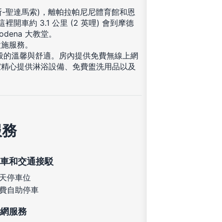
斯-聖達馬索)，離帕拉帕尼尼體育館和恩
車約 3.1 公里 (2 英哩) 會到摩德
odena 大教堂。
設施服務。
一般的溫馨與舒適。房內提供免費無線上網
室精心提供淋浴設備、免費盥洗用品以及
服務
車和交通接駁
天停車位
費自助停車
網服務