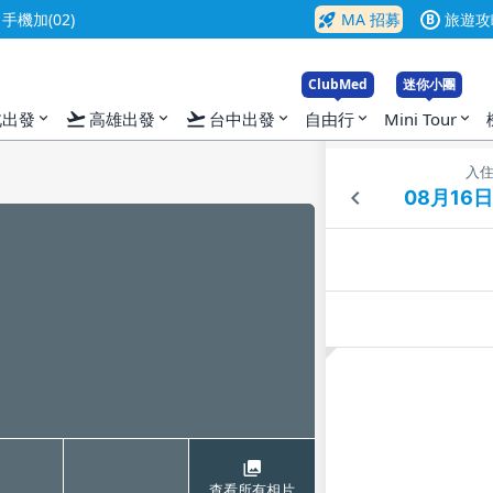
rocket_launch
機加(02)
MA 招募
旅遊攻
B
ClubMed
迷你小團
flight_takeoff
flight_takeoff
北出發
高雄出發
台中出發
自由行
Mini Tour
expand_more
expand_more
expand_more
expand_more
expand_more
入
查看所有相片