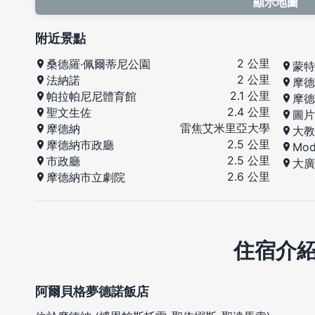
顯示地圖
附近景點
2 公里
桑德羅·佩爾蒂尼公園
蒙特
2 公里
法納諾
摩德
2.1 公里
帕拉帕尼尼體育館
摩德
2.4 公里
聖文生佐
圖片
雷焦艾米里亞大學
摩德納
大教
2.5 公里
摩德納市政廳
Mo
2.5 公里
市政廳
大廣
2.6 公里
摩德納市立劇院
住宿介
阿爾貝格夢德諾飯店