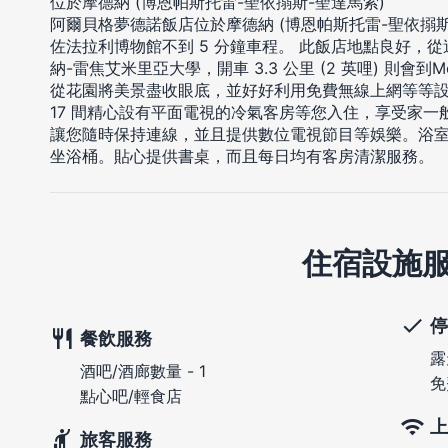
位於摩德納 (博恩帕斯托雷-聖依搦斯-聖達馬索)
阿爾貝格夢德諾飯店位於摩德納 (博恩帕斯托雷-聖依搦
佐法拉利博物館不到 5 分鐘車程。 此飯店地點良好，從這裡開
納-雷焦艾米里亞大學，開車 3.3 公里 (2 英哩) 則會到M
從花園將美景盡收眼底，並好好利用免費無線上網等等
17 間精心設有平面電視的冷氣客房等您入住，享受家
讓您隨時保持連線，並且提供數位電視節目等娛樂。浴
坐浴桶。貼心提供書桌，而且每日均有客房清潔服務。
住宿設施
停
餐飲服務
露
酒吧/酒廊數量 - 1
免
點心吧/輕食店
上
旅客服務