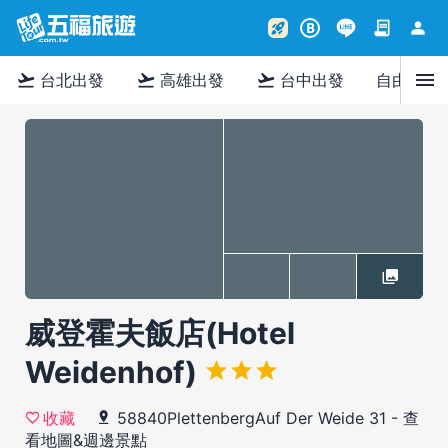
contract
person
rocket_launch
B
menu
flight_takeoff
flight_takeoff
flight_takeoff
台北出發
高雄出發
台中出發
自由行
威登霍夫飯店(Hotel
Weidenhof)
58840PlettenbergAuf Der Weide 31
-
查
收藏
看地圖&週邊景點