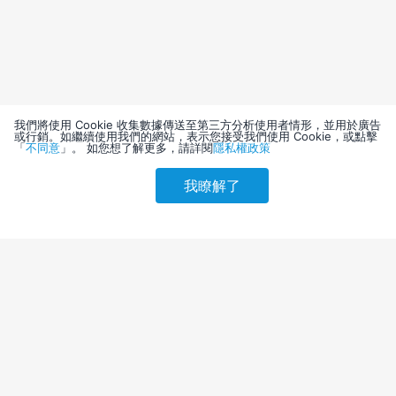
我們將使用 Cookie 收集數據傳送至第三方分析使用者情形，並用於廣告
或行銷。如繼續使用我們的網站，表示您接受我們使用 Cookie，或點擊
「
不同意
」。 如您想了解更多，請詳閱
隱私權政策
我瞭解了
請選擇其他入住日