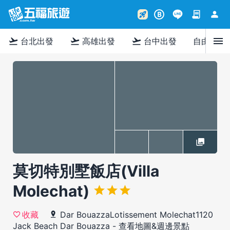
contract
person
rocket_launch
B
menu
flight_takeoff
flight_takeoff
flight_takeoff
台北出發
高雄出發
台中出發
自由行
莫切特別墅飯店(Villa
Molechat)
Dar BouazzaLotissement Molechat1120
收藏
Jack Beach Dar Bouazza
-
查看地圖&週邊景點