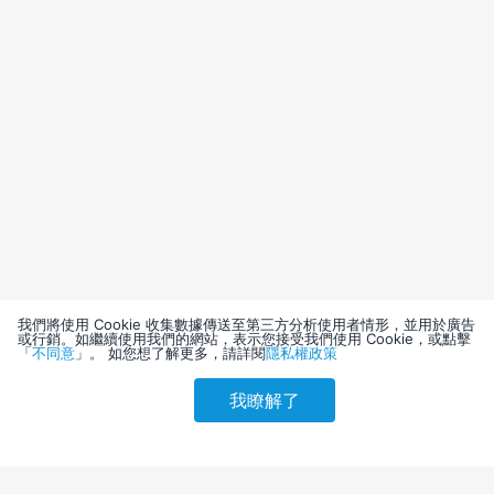
我們將使用 Cookie 收集數據傳送至第三方分析使用者情形，並用於廣告
或行銷。如繼續使用我們的網站，表示您接受我們使用 Cookie，或點擊
「
不同意
」。 如您想了解更多，請詳閱
隱私權政策
我瞭解了
請選擇其他入住日