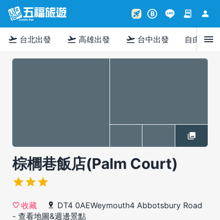
contract
person
rocket_launch
B
menu
flight_takeoff
flight_takeoff
flight_takeoff
台北出發
高雄出發
台中出發
自由行
棕櫚巷飯店(Palm Court)
DT4 0AEWeymouth4 Abbotsbury Road
收藏
-
查看地圖&週邊景點