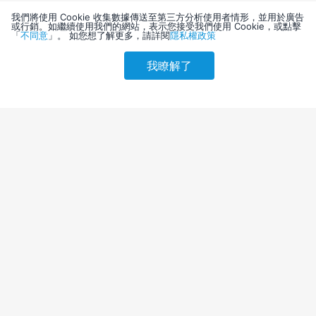
我們將使用 Cookie 收集數據傳送至第三方分析使用者情形，並用於廣告
或行銷。如繼續使用我們的網站，表示您接受我們使用 Cookie，或點擊
「
不同意
」。 如您想了解更多，請詳閱
隱私權政策
我瞭解了
請選擇其他入住日