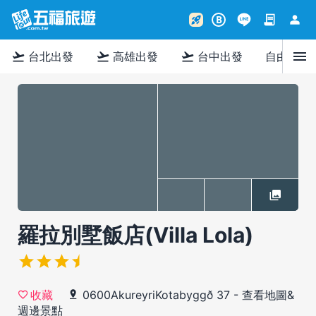
contract
person
rocket_launch
B
menu
flight_takeoff
flight_takeoff
flight_takeoff
台北出發
高雄出發
台中出發
自由行
羅拉別墅飯店(Villa Lola)
0600AkureyriKotabyggð 37
-
查看地圖&
收藏
週邊景點