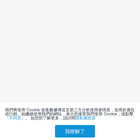
我們將使用 Cookie 收集數據傳送至第三方分析使用者情形，並用於廣告
或行銷。如繼續使用我們的網站，表示您接受我們使用 Cookie，或點擊
「
不同意
」。 如您想了解更多，請詳閱
隱私權政策
我瞭解了
請選擇其他入住日