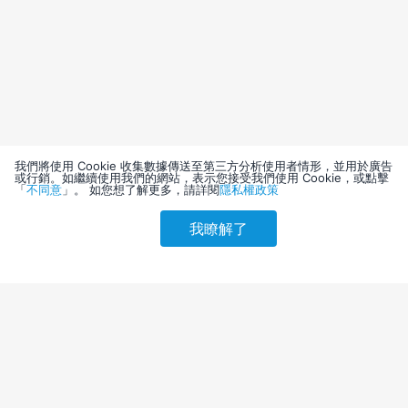
我們將使用 Cookie 收集數據傳送至第三方分析使用者情形，並用於廣告
或行銷。如繼續使用我們的網站，表示您接受我們使用 Cookie，或點擊
「
不同意
」。 如您想了解更多，請詳閱
隱私權政策
我瞭解了
請選擇其他入住日