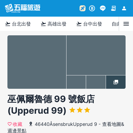
contract
person
rocket_launch
B
menu
flight_takeoff
flight_takeoff
flight_takeoff
台北出發
高雄出發
台中出發
自由行
巫佩爾魯德 99 號飯店
(Upperud 99)
46440ÅsensbrukUpperud 9
-
查看地圖&
收藏
週邊景點