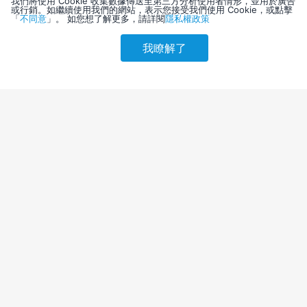
我們將使用 Cookie 收集數據傳送至第三方分析使用者情形，並用於廣告
或行銷。如繼續使用我們的網站，表示您接受我們使用 Cookie，或點擊
「
不同意
」。 如您想了解更多，請詳閱
隱私權政策
我瞭解了
請選擇其他入住日