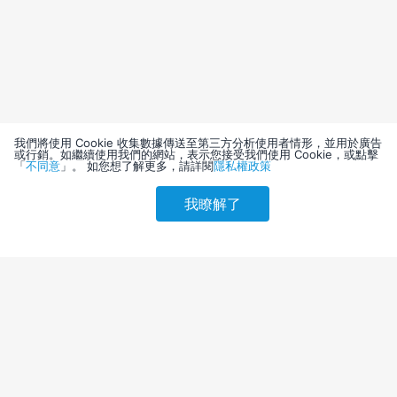
我們將使用 Cookie 收集數據傳送至第三方分析使用者情形，並用於廣告
或行銷。如繼續使用我們的網站，表示您接受我們使用 Cookie，或點擊
「
不同意
」。 如您想了解更多，請詳閱
隱私權政策
我瞭解了
請選擇其他入住日