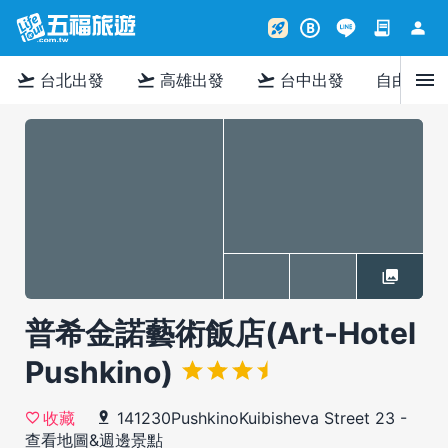
contract
person
rocket_launch
B
menu
flight_takeoff
flight_takeoff
flight_takeoff
台北出發
高雄出發
台中出發
自由行
普希金諾藝術飯店(Art-Hotel
Pushkino)
141230PushkinoKuibisheva Street 23
-
收藏
查看地圖&週邊景點