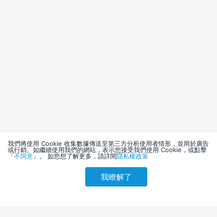
我們將使用 Cookie 收集數據傳送至第三方分析使用者情形，並用於廣告
或行銷。如繼續使用我們的網站，表示您接受我們使用 Cookie，或點擊
「
不同意
」。 如您想了解更多，請詳閱
隱私權政策
我瞭解了
請選擇其他入住日