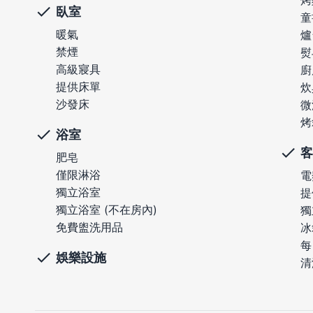
烤
臥室
童
暖氣
爐
禁煙
熨
高級寢具
廚
提供床單
炊
沙發床
微
烤
浴室
客
肥皂
僅限淋浴
電
獨立浴室
提
獨立浴室 (不在房內)
獨
免費盥洗用品
冰
每
娛樂設施
清