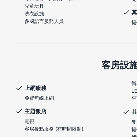
兒童玩具
其
洗衣設施
多國語言服務人員
提
客房設
衛
上網服務
L
免費無線上網
平
主題飯店
其
電視
餐
客房餐點服務 (有時間限制)
提