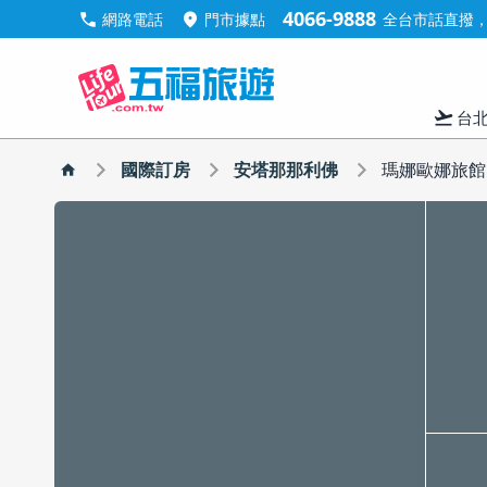
4066-9888
call
location_on
網路電話
門市據點
全台市話直撥，手
flight_takeoff
台
國際訂房
安塔那那利佛
瑪娜歐娜旅館