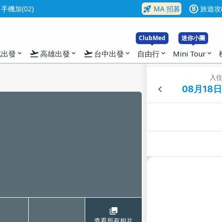
rocket_launch
機加(02)
MA 招募
旅遊攻
B
ClubMed
迷你小團
flight_takeoff
flight_takeoff
北出發
高雄出發
台中出發
自由行
Mini Tour
expand_more
expand_more
expand_more
expand_more
expand_more
入
查看所有相片