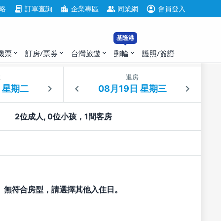
account_circle
contract
location_city
group
略
訂單查詢
企業專區
同業網
會員登入
基隆港
機票
訂房/票券
台灣旅遊
郵輪
護照/簽證
expand_more
expand_more
expand_more
expand_more
住
退房
2位成人, 0位小孩，1間客房
無符合房型，請選擇其他入住日。