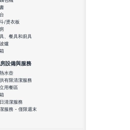
麵包機
書
台
斗/燙衣板
房
具、餐具和廚具
波爐
箱
房設備與服務
熱水壺
供有限清潔服務
立用餐區
箱
日清潔服務
潔服務 - 僅限週末