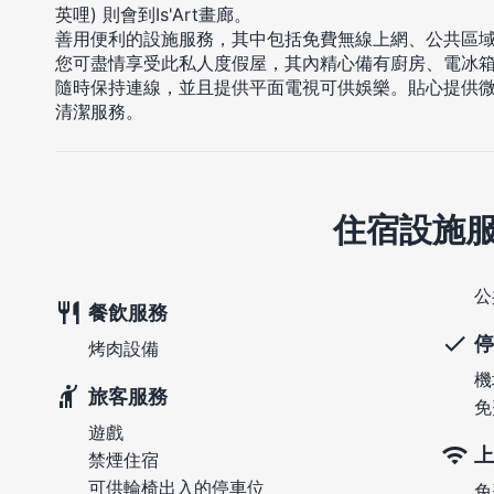
英哩) 則會到Is'Art畫廊。
善用便利的設施服務，其中包括免費無線上網、公共區
您可盡情享受此私人度假屋，其內精心備有廚房、電冰
隨時保持連線，並且提供平面電視可供娛樂。貼心提供
清潔服務。
住宿設施
公
餐飲服務
停
烤肉設備
機
旅客服務
免
遊戲
上
禁煙住宿
可供輪椅出入的停車位
免