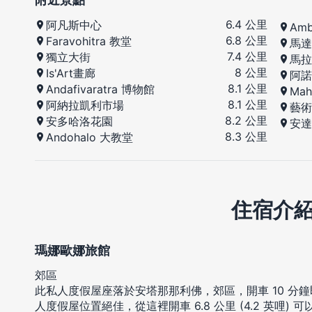
6.4 公里
阿凡斯中心
Amb
6.8 公里
Faravohitra 教堂
馬達
7.4 公里
獨立大街
馬拉
8 公里
Is'Art畫廊
阿諾
8.1 公里
Andafivaratra 博物館
Mah
8.1 公里
阿納拉凱利市場
藝術
8.2 公里
安多哈洛花園
安達
8.3 公里
Andohalo 大教堂
住宿介
瑪娜歐娜旅館
郊區
此私人度假屋座落於安塔那那利佛，郊區，開車 10 分
人度假屋位置絕佳，從這裡開車 6.8 公里 (4.2 英哩) 可以抵達